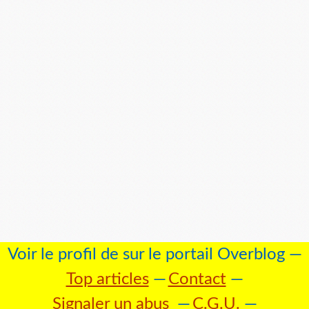
Voir le profil de
sur le portail Overblog
Top articles
Contact
Signaler un abus
C.G.U.