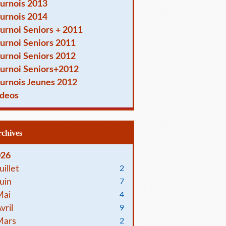
urnois 2013
urnois 2014
urnoi Seniors + 2011
urnoi Seniors 2011
urnoi Seniors 2012
urnoi Seniors+2012
urnois Jeunes 2012
deos
Archives
026
uillet
2
uin
7
Mai
4
vril
9
Mars
2