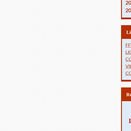
2
2
FF
L
C
VI
C