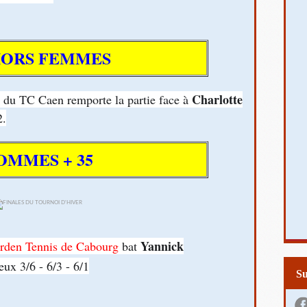
IORS FEMMES
Charlotte
du TC Caen remporte la partie face à
2.
OMMES + 35
Yannick
rden Tennis de Cabourg
bat
ux 3/6 - 6/3 - 6/1
S