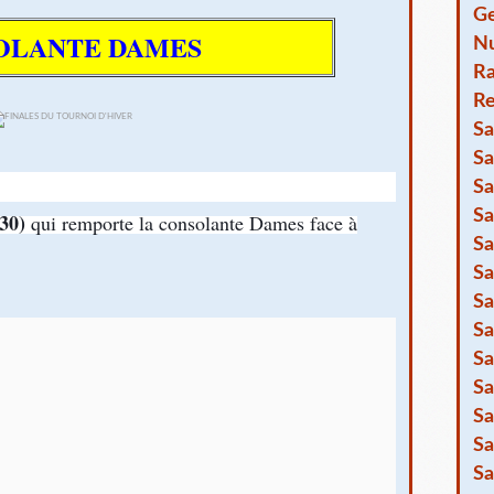
Ge
OLANTE DAMES
Nu
R
Re
Sa
Sa
Sa
Sa
(30)
qui remporte la consolante Dames face à
Sa
Sa
Sa
Sa
Sa
Sa
Sa
Sa
Sa