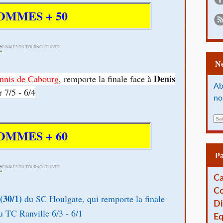
OMMES + 50
Denis
nnis de Cabourg
, remporte la finale face à
Ab
 7/5 - 6/4
no
E
m
OMMES + 60
a
i
l
P
Ca
Co
(30/1)
du SC Houlgate, qui remporte la finale
Di
 TC Ranville 6/3 - 6/1
Eq