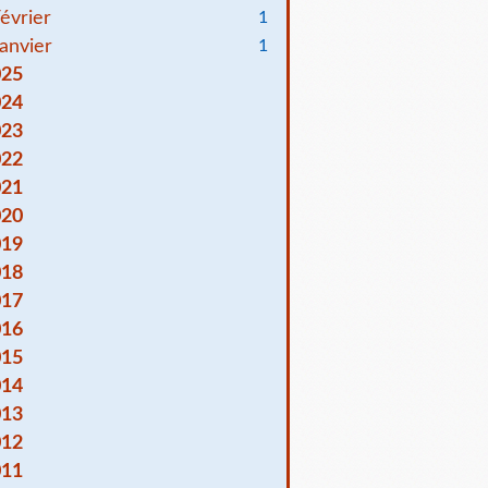
évrier
1
anvier
1
025
024
023
022
021
020
019
018
017
016
015
014
013
012
011