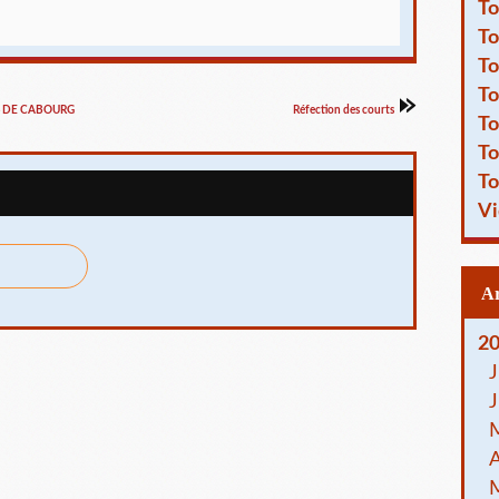
To
To
To
To
S DE CABOURG
Réfection des courts
To
To
To
Vi
2
J
J
A