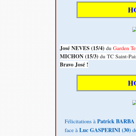
H
José NEVES (15/4)
du
Garden Te
MICHON (15/3)
du TC Saint-Pair
Bravo José !
H
Patrick BARBA 
Félicitations à
Luc GASPERINI (30)
face à
du