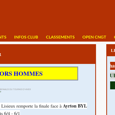
NTS
INFOS CLUB
CLASSEMENTS
OPEN CNGT
R
1 av Charles 
IORS HOMMES
Ayrton BYL
isieux remporte la finale face à
s 6/4 - 6/1