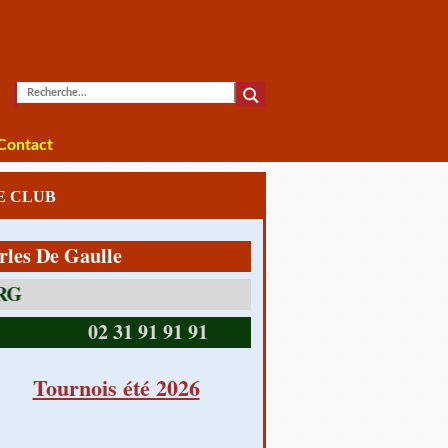
Contact
LE CLUB
De Gaulle
14390 CABOURG
02 31 91 91 91
Tournois été 2026