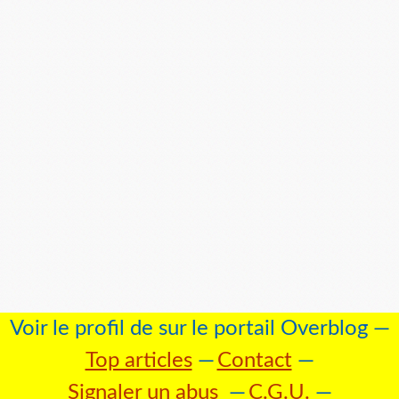
Voir le profil de
sur le portail Overblog
Top articles
Contact
Signaler un abus
C.G.U.