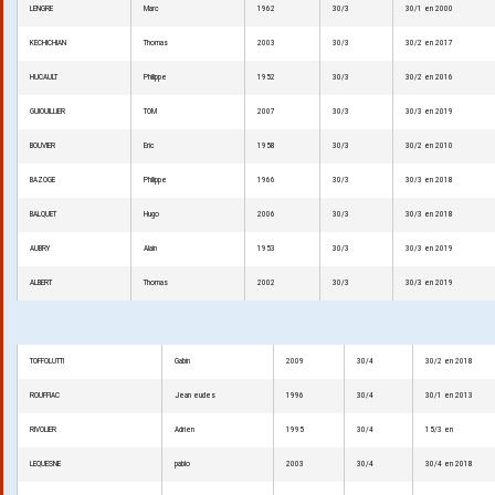
LENGRE
Marc
1962
30/3
30/1 en 2000
KECHICHIAN
Thomas
2003
30/3
30/2 en 2017
HUCAULT
Philippe
1952
30/3
30/2 en 2016
GUIOUILLIER
TOM
2007
30/3
30/3 en 2019
BOUVIER
Eric
1958
30/3
30/2 en 2010
BAZOGE
Philippe
1966
30/3
30/3 en 2018
BALQUET
Hugo
2006
30/3
30/3 en 2018
AUBRY
Alain
1953
30/3
30/3 en 2019
ALBERT
Thomas
2002
30/3
30/3 en 2019
TOFFOLUTTI
Gabin
2009
30/4
30/2 en 2018
ROUFFIAC
Jean eudes
1996
30/4
30/1 en 2013
RIVOLIER
Adrien
1995
30/4
15/3 en
LEQUESNE
pablo
2003
30/4
30/4 en 2018