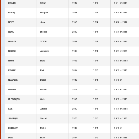
BOUVIER
Sylvain
1959
15/3
15/1 en 2011
PORCQ
Gregoire
2008
15/4
15/4 en 2019
NEVES
Jose
1966
15/4
15/4 en 2018
LEDUC
Etienne
2002
15/4
15/3 en 2018
LECOMTE
VICTOR
2001
15/4
15/4 en 2019
ELGHOZI
Alexandre
1984
15/4
15/2 en 2007
BENOIT
Bruno
1969
15/4
15/2 en 2015
PIRAUBE
Paul
2004
15/5
15/5 en 2019
NIEDBALSKI
Daniel
1948
15/5
15/5 en
MESNIER
Ludovic
1977
15/5
15/3 en 2013
LE FRANÇOIS
Olivier
1968
15/5
15/5 en 2019
LABE
Antoine
2000
15/5
15/3 en 2015
JANNEQUIN
Samuel
1976
15/5
15/5 en 1997
DIDIERJEAN
Michel
1947
15/5
15/5 en
DENIS
Enzo
2004
15/5
15/5 en 2018