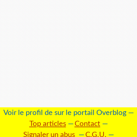
Voir le profil de
sur le portail Overblog
Top articles
Contact
Signaler un abus
C.G.U.