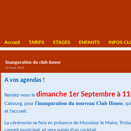
Accueil
TARIFS
STAGES
ENFANTS
INFOS CL
Inauguration du club-house
30 Août 2019
A vos agendas !
dimanche 1er Septembre à 11
Rendez-vous le
𝐥'𝐢𝐧𝐚𝐮𝐠𝐮𝐫𝐚𝐭𝐢𝐨𝐧 𝐝𝐮 𝐧𝐨𝐮𝐯𝐞𝐚𝐮 𝐂𝐥𝐮𝐛 𝐇𝐨𝐮𝐬𝐞
Cabourg, pour
, qu
et l'accueil.
La cérémonie se fera en présence de Monsieur le Maire, Trista
conseil municipal, et sera suivie d'un cocktail.