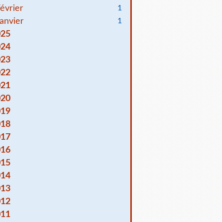
évrier
1
anvier
1
025
024
023
022
021
020
019
018
017
016
015
014
013
012
011