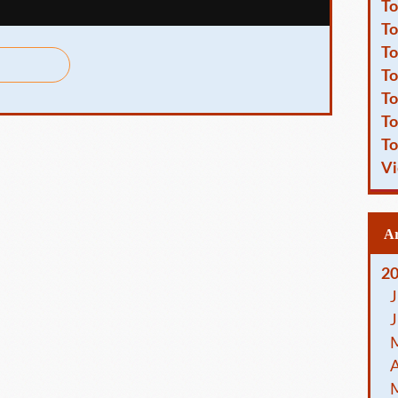
To
To
To
To
To
To
To
Vi
2
J
J
A