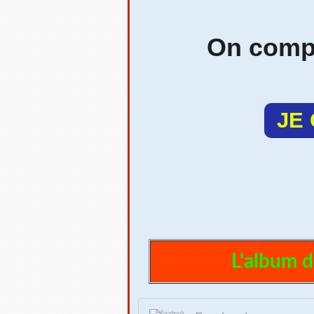
On compt
JE
L'album d