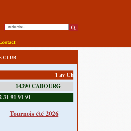
Contact
LE CLUB
1 av Charles De Gaulle
14390 CABOURG
1 91 91 91
Tournois été 2026