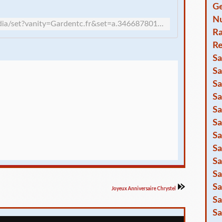
Ge
Nu
https://www.facebook.com/media/set?vanity=Gardentc.fr&set=a.3466878013356331
R
Re
Sa
Sa
Sa
Sa
Sa
Sa
Sa
Sa
Sa
Sa
Sa
Joyeux Anniversaire Chrystel
Sa
Sa