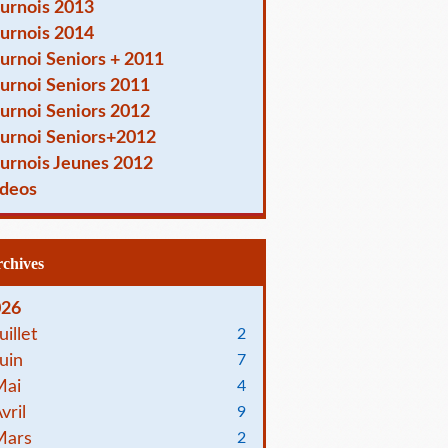
urnois 2013
urnois 2014
urnoi Seniors + 2011
urnoi Seniors 2011
urnoi Seniors 2012
urnoi Seniors+2012
urnois Jeunes 2012
deos
Archives
026
uillet
2
uin
7
Mai
4
vril
9
Mars
2