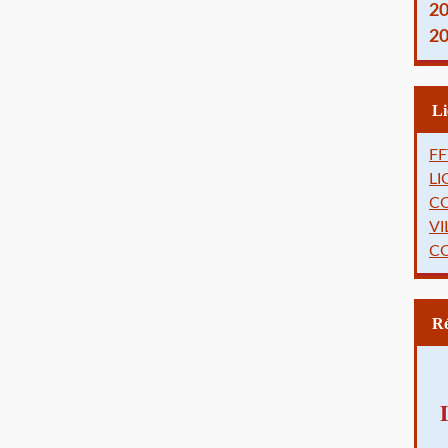
2
2
FF
L
C
VI
C