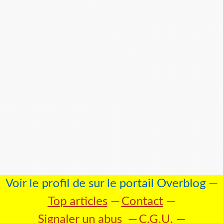
Voir le profil de
sur le portail Overblog
Top articles
Contact
Signaler un abus
C.G.U.