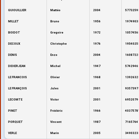
GUIOUILLIER
Mattéo
2004
5773259 
MILLET
Bruno
1956
1974903 
BOIDOT
Gregoire
1972
1057456 
DECOUX
Christophe
1976
1954025 
DENIS
Enzo
2004
1608722 
DIDIERJEAN
Michel
1947
5742946 
LE FRANCOIS
Olivier
1968
1392632 
LE FRANÇOIS
Jules
2001
9357397 
LECOMTE
Victor
2001
6952079 
PINET
Frédéric
1966
4037578 
PORQUET
Vincent
1987
7165764 
VERLE
Marin
2005
3490323 