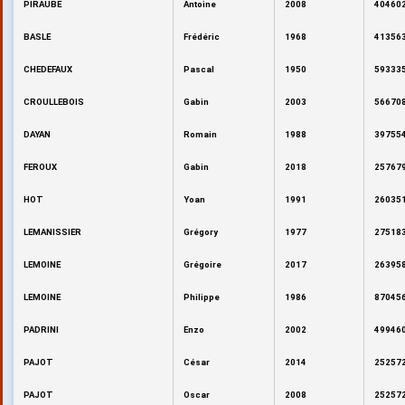
PIRAUBE
Antoine
2008
404602
BASLE
Frédéric
1968
413563
CHEDEFAUX
Pascal
1950
593335
CROULLEBOIS
Gabin
2003
566708
DAYAN
Romain
1988
397554
FEROUX
Gabin
2018
257679
HOT
Yoan
1991
260351
LEMANISSIER
Grégory
1977
275183
LEMOINE
Grégoire
2017
263958
LEMOINE
Philippe
1986
870456
PADRINI
Enzo
2002
499460
PAJOT
César
2014
252572
PAJOT
Oscar
2008
252572