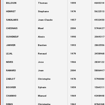
BILLOUIN
Thomas
1999
4640314 
HENRIET
Stephane
1974
5622513 
SAKALAKIS
Jean-Claude
1957
4932450 
CHESNAIS
Mael
2004
5746427 
GUIHENEUF
Alexis
1990
2069317 
JANVIER
Bastien
1993
2863556 
LEJAL
Renaud
1979
2458968 
NEVES
Jose
1966
2834122 
RAMARD
Jean
2004
5806447 
ZABLOT
Christophe
1970
5790086 
BOUVIER
Sylvain
1959
1564311 
CHAINHO
Manuel
1969
4348448 
DENIS
Christophe
1962
8764268 