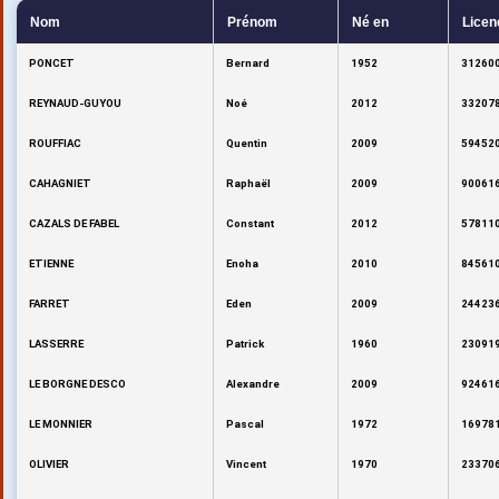
Nom
Prénom
Né en
Licen
PONCET
Bernard
1952
312600
REYNAUD-GUYOU
Noé
2012
332078
ROUFFIAC
Quentin
2009
594520
CAHAGNIET
Raphaël
2009
900616
CAZALS DE FABEL
Constant
2012
578110
ETIENNE
Enoha
2010
845610
FARRET
Eden
2009
244236
LASSERRE
Patrick
1960
230919
LE BORGNE DESCO
Alexandre
2009
924616
LE MONNIER
Pascal
1972
169781
OLIVIER
Vincent
1970
233706