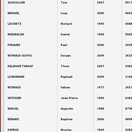
GUIOUILLIER
Tom
2007
5917
KERAVEL
Loup
2004
9653
LECOMTE
Richard
1995
6588
NIEDBALSKI
Daniel
1948
5565
PIRAUBE
Paul
2004
2939
REYNAUD-GUYOU
Doryan
2009
2423
DELAHAYE TARGAT
Thom
2007
9382
LE MONNIER
Raphaël
2009
3109
REYNAUD
Fabien
1977
2457
VEYSSIER
Jean-Pierre
1950
6382
BADUEL
Augustin
1988
8774
BÉNARD
Baptiste
2006
9899
DAYRAS
Nicolas
1969
9282