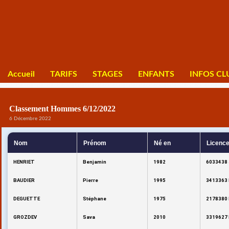
Accueil
TARIFS
STAGES
ENFANTS
INFOS CL
Classement Hommes 6/12/2022
6 Décembre 2022
Nom
Prénom
Né en
Licenc
HENRIET
Benjamin
1982
6033438 
BAUDIER
Pierre
1995
3413363 
DEGUETTE
Stéphane
1975
2178380 
GROZDEV
Sava
2010
3319627 