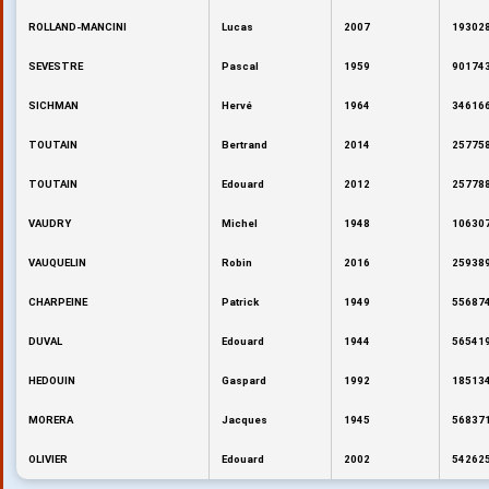
ROLLAND-MANCINI
Lucas
2007
193028
SEVESTRE
Pascal
1959
901743
SICHMAN
Hervé
1964
346166
TOUTAIN
Bertrand
2014
257758
TOUTAIN
Edouard
2012
257788
VAUDRY
Michel
1948
106307
VAUQUELIN
Robin
2016
259389
CHARPEINE
Patrick
1949
556874
DUVAL
Edouard
1944
565419
HEDOUIN
Gaspard
1992
185134
MORERA
Jacques
1945
568371
OLIVIER
Edouard
2002
542625