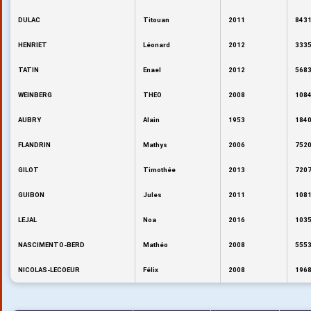
DULAC
Titouan
2011
8431
HENRIET
Léonard
2012
3335
TATIN
Enael
2012
5683
WEINBERG
THEO
2008
1084
AUBRY
Alain
1953
1840
FLANDRIN
Mathys
2006
7520
GILOT
Timothée
2013
7207
GUIBON
Jules
2011
1081
LEJAL
Noa
2016
1035
NASCIMENTO-BERD
Mathéo
2008
5553
NICOLAS-LECOEUR
Félix
2008
1968