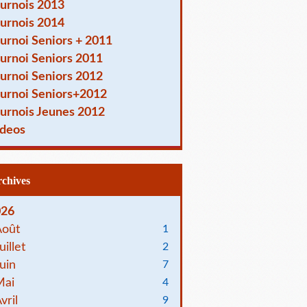
urnois 2013
urnois 2014
urnoi Seniors + 2011
urnoi Seniors 2011
urnoi Seniors 2012
urnoi Seniors+2012
urnois Jeunes 2012
deos
Archives
026
Août
1
uillet
2
uin
7
Mai
4
vril
9