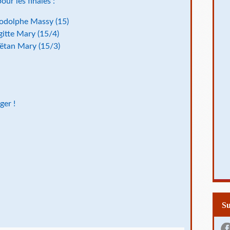
our les finales :
1) vs Rodolphe Massy (15)
s Brigitte Mary (15/4)
vs Gaëtan Mary (15/3)
ger !
S