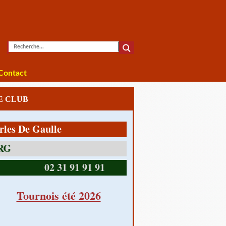
Contact
LE CLUB
De Gaulle
14390 CABOURG
02 31 91 91 91
Tournois été 2026