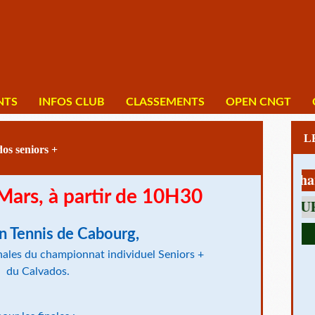
NTS
INFOS CLUB
CLASSEMENTS
OPEN CNGT
os seniors +
1 av Charles 
ars, à partir de 10H30
n Tennis de Cabourg,
nales du championnat individuel Seniors +
du Calvados.