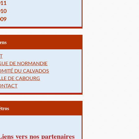
011
010
009
Liens
T
IGUE DE NORMANDIE
OMITÉ DU CALVADOS
LLE DE CABOURG
ONTACT
Rétros
Liens vers nos partenaires