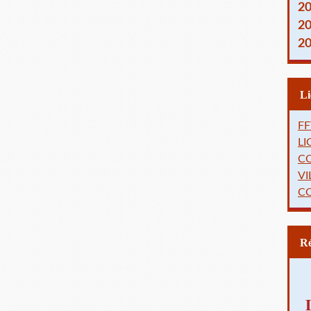
2
2
2
FF
L
C
VI
C