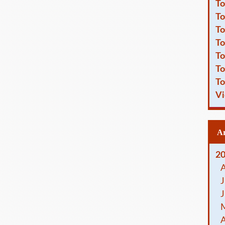
To
To
To
To
To
To
To
Vi
2
J
J
A