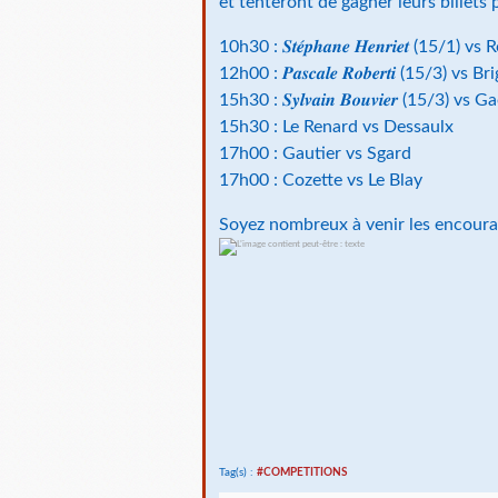
et tenteront de gagner leurs billets p
10h30 : 𝑺𝒕𝒆́𝒑𝒉𝒂𝒏𝒆 𝑯𝒆𝒏𝒓𝒊𝒆𝒕 (15/
12h00 : 𝑷𝒂𝒔𝒄𝒂𝒍𝒆 𝑹𝒐𝒃𝒆𝒓𝒕𝒊 (15/3) v
15h30 : 𝑺𝒚𝒍𝒗𝒂𝒊𝒏 𝑩𝒐𝒖𝒗𝒊𝒆𝒓 (15/3) 
15h30 : Le Renard vs Dessaulx
17h00 : Gautier vs Sgard
17h00 : Cozette vs Le Blay
Soyez nombreux à venir les encoura
Tag(s) :
#COMPETITIONS