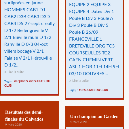
surlignées en jaune
EQUIPE 2 EQUIPE 3
HOMMES CAB1 D1
EQUIPE 4 Dates Div 1
CAB2 D3B CAB3 D3D
Poule B Div 3 Poule A
CAB4 D5 27-sept creully
Div 3 Poule B Div 5
D 1/2 Bellengreville V
Poule B 26/09
2/1 Biéville muni D 1/2
FRANCEVILLE 1
Ranville D 0/3 04-oct
BRETEVILLE ORG TC3
villers bocage V 2/1
COURSEULLES TC2
Falaise V 2/1 Hérouville
CAEN CHEMIN VERT
D 1/2...
ASL 1 HOR 11H 14H 9H
Lire la suite
03/10 DOUVRES...
Lire la suite
Tag(s) :
#EQUIPES
,
#RESULTATS DU
CLUB
Tag(s) :
#RESULTATS DU CLUB
Résultats des demi-
Un champion au Garden
finales du Calvados
4 Mars 2020
9 Mars 2020