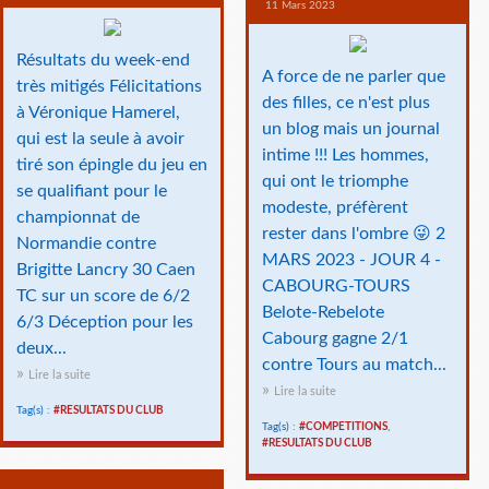
11 Mars 2023
Résultats du week-end
A force de ne parler que
très mitigés Félicitations
des filles, ce n'est plus
à Véronique Hamerel,
un blog mais un journal
qui est la seule à avoir
intime !!! Les hommes,
tiré son épingle du jeu en
qui ont le triomphe
se qualifiant pour le
modeste, préfèrent
championnat de
rester dans l'ombre 😜 2
Normandie contre
MARS 2023 - JOUR 4 -
Brigitte Lancry 30 Caen
CABOURG-TOURS
TC sur un score de 6/2
Belote-Rebelote
6/3 Déception pour les
Cabourg gagne 2/1
deux...
contre Tours au match...
Lire la suite
Lire la suite
Tag(s) :
#RESULTATS DU CLUB
Tag(s) :
#COMPETITIONS
,
#RESULTATS DU CLUB