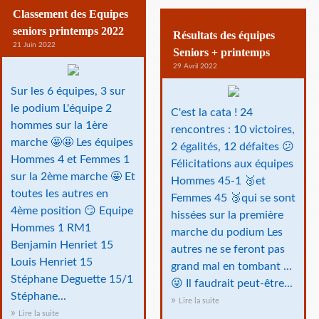
Classement des Equipes
seniors printemps 2022
Résultats des équipes
21 Juin 2022
Seniors + printemps
29 Avril 2022
Sur les 6 équipes, 3 sur
le podium L'équipe 2
C'est la cata ! 24
hommes sur la 1ère
rencontres : 10 victoires,
marche 🤩🤩 Les équipes
2 égalités, 12 défaites 😕
Hommes 4 et Femmes 1
Félicitations aux équipes
sur la 2ème marche 🤩 Et
Hommes 45-1 🥉et
toutes les autres en
Femmes 45 🥉qui se sont
4ème position 😏 Equipe
hissées sur la première
Hommes 1 RM1
marche du podium Les
Benjamin Henriet 15
autres ne se feront pas
Louis Henriet 15
grand mal en tombant ...
Stéphane Deguette 15/1
😜 Il faudrait peut-être...
Stéphane...
Lire la suite
Lire la suite