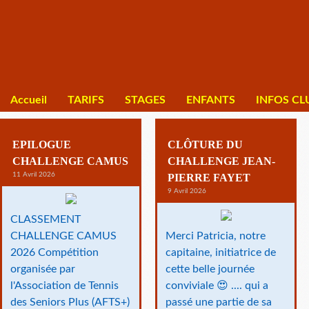
Accueil
TARIFS
STAGES
ENFANTS
INFOS CL
resultats du club
EPILOGUE
CLÔTURE DU
CHALLENGE CAMUS
CHALLENGE JEAN-
11 Avril 2026
PIERRE FAYET
9 Avril 2026
CLASSEMENT
CHALLENGE CAMUS
Merci Patricia, notre
2026 Compétition
capitaine, initiatrice de
organisée par
cette belle journée
l'Association de Tennis
conviviale 😍 .... qui a
des Seniors Plus (AFTS+)
passé une partie de sa