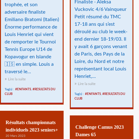
Finaliste - Aleksa
trophée, et son
Vuckovic 4/6 Vainqueur
adversaire finaliste
Petit résumé du TMC
Emiliano Bratomi (Italien)
17-18 ans qui s’est
Énorme performance de
déroulé au club le week-
Louis Henriet qui vient
end dernier 18-19/03. Il
de remporter le Tournoi
y avait 6 garçons venant
Tennis Europe U14 de
de Paris, des Pays de la
Kopavogur en Islande
Loire, du Nord et notre
🇮🇸 en simple. Louis a
représentant local Louis
traversé le...
Henriet,...
Lire la suite
Lire la suite
Tag(s) :
#ENFANTS
,
#RESULTATS DU
CLUB
Tag(s) :
#ENFANTS
,
#RESULTATS DU
CLUB
Résultats championnats
Challenge Camus 2023
individuels 2023 seniors+
Dames 65
20 Mars 2023