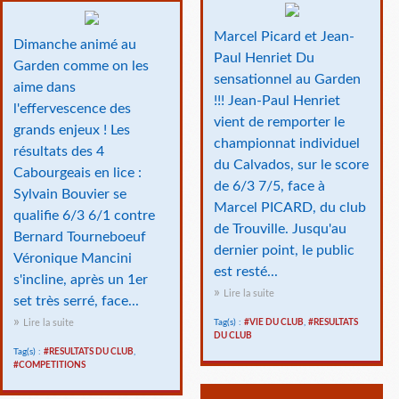
Marcel Picard et Jean-
Dimanche animé au
Paul Henriet Du
Garden comme on les
sensationnel au Garden
aime dans
!!! Jean-Paul Henriet
l'effervescence des
vient de remporter le
grands enjeux ! Les
championnat individuel
résultats des 4
du Calvados, sur le score
Cabourgeais en lice :
de 6/3 7/5, face à
Sylvain Bouvier se
Marcel PICARD, du club
qualifie 6/3 6/1 contre
de Trouville. Jusqu'au
Bernard Tourneboeuf
dernier point, le public
Véronique Mancini
est resté...
s'incline, après un 1er
Lire la suite
set très serré, face...
Lire la suite
Tag(s) :
#VIE DU CLUB
,
#RESULTATS
DU CLUB
Tag(s) :
#RESULTATS DU CLUB
,
#COMPETITIONS