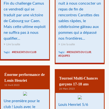
Fin du challenge Camus
nuit à nous concocter un
ce vendredi qui se
repas de fin de
traduit par une victoire
rencontres Carottes des
de Cabourg sur Caen.
sables râpées, le
Mais cette ultime exploit
célébrissime gâteau aux
ne suffira pas à nous
pommes qui a dépassé
qualifier...
nos frontières...
Lire la suite
Lire la suite
Tag(s) :
#RESULTATS DU CLUB
Tag(s) :
#RESULTATS DU CLUB
,
#EQUIPES
Énorme performance de
Tournoi Multi-Chances
Louis Henriet
garçons 17-18 ans
12 Avril 2023
26 Mars 2023
Une première pour le
Louis Henriet 5/6
club ! Louis avec le