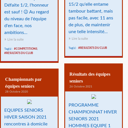
15/2 qu'elle entame
Défaite 1/2, l'honneur
tambour battant, mais
est sauf ! 😉 Au regard
pas facile, avec 11 ans
du niveau de l'équipe
de plus, de maintenir
d'en face, nos
une telle intensité...
ambitions...
Lire la suite
Lire la suite
Tag(s) :
#RESULTATS DU CLUB
Tag(s) :
#COMPETITIONS
,
#RESULTATS DU CLUB
Résultats des équipes
Championnats par
seniors
équipes seniors
26 Octobre 2021
28 Octobre 2020
PROGRAMME
EQUIPES SENIORS
CHAMPIONNAT HIVER
HIVER SAISON 2021
SENIORS 2021
rencontres à domicile
HOMMES EQUIPE 1