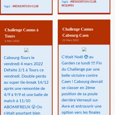
Tag(s) :
#RESULTATS DU CLUB
,
#EQUIPES
Tag(s) :
#RESULTATS DU CLUB
Challenge Camus
Challenge Camus à
Cabourg-Caen
Tours
22 Mars 2022
6 Mars 2022
C'était Noël 🤶 au
Cabourg-Tours le
Garden ce lundi !!!! Fin
vendredi 4 mars 2022
du Challenge par une
Défaite 2/1 à Tours ce
belle victoire contre
vendredi. Double perdu
Caen ! Cabourg devrait
au super tie-break 14/12
se classer en 2ème
après une remontée de
position de sa poule
4/9 à 9/9 et une balle de
derrière Verneuil sur
match à 11/10
Avre et entrouvrir une
ABOMIFREUX 😤 On
option vers les finales
s'était pourtant bien