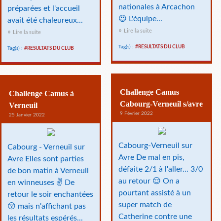
nationales à Arcachon
préparées et l'accueil
😍 L'équipe...
avait été chaleureux...
Lire la suite
Lire la suite
Tag(s) :
#RESULTATS DU CLUB
Tag(s) :
#RESULTATS DU CLUB
Challenge Camus
Challenge Camus à
Cabourg-Verneuil s/avre
Verneuil
9 Février 2022
25 Janvier 2022
Cabourg-Verneuil sur
Cabourg - Verneuil sur
Avre De mal en pis,
Avre Elles sont parties
défaite 2/1 à l'aller... 3/0
de bon matin à Verneuil
au retour 😌 On a
en winneuses ✌ De
pourtant assisté à un
retour le soir enchantées
super match de
😚 mais n'affichant pas
Catherine contre une
les résultats espérés...