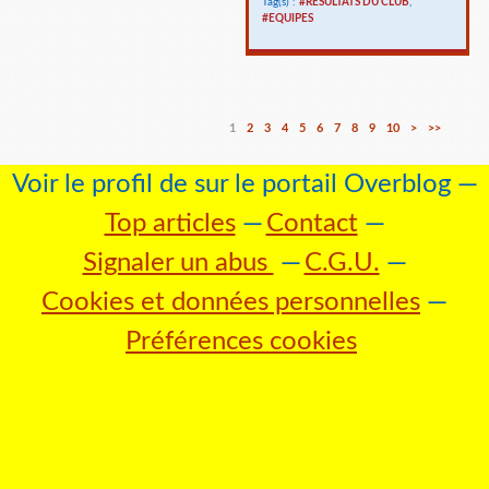
Tag(s) :
#RESULTATS DU CLUB
,
#EQUIPES
1
2
3
4
5
6
7
8
9
10
>
>>
Voir le profil de
sur le portail Overblog
Top articles
Contact
Signaler un abus
C.G.U.
Cookies et données personnelles
Préférences cookies