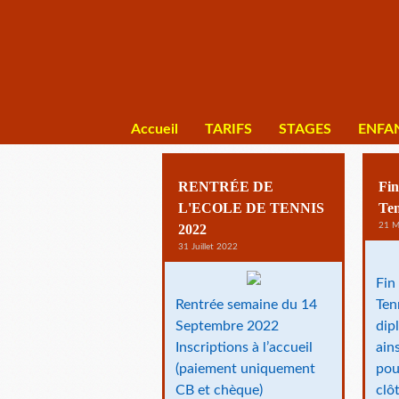
Accueil
TARIFS
STAGES
ENFA
ecole
RENTRÉE DE
Fin
L'ECOLE DE TENNIS
Ten
21 M
2022
31 Juillet 2022
Fin
Rentrée semaine du 14
Ten
Septembre 2022
dip
Inscriptions à l’accueil
ain
(paiement uniquement
pou
CB et chèque)
clô