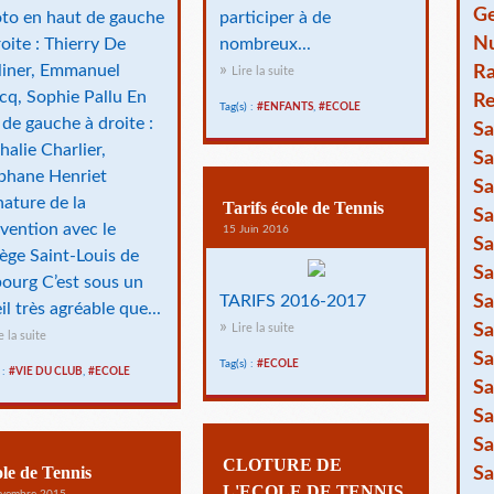
Ge
to en haut de gauche
participer à de
Nu
roite : Thierry De
nombreux...
iner, Emmanuel
R
Lire la suite
cq, Sophie Pallu En
Re
Tag(s) :
#ENFANTS
,
#ECOLE
 de gauche à droite :
Sa
halie Charlier,
Sa
phane Henriet
Sa
nature de la
Tarifs école de Tennis
Sa
vention avec le
15 Juin 2016
Sa
lège Saint-Louis de
Sa
ourg C’est sous un
Sa
TARIFS 2016-2017
il très agréable que...
Sa
Lire la suite
e la suite
Sa
Tag(s) :
#ECOLE
 :
#VIE DU CLUB
,
#ECOLE
Sa
Sa
Sa
CLOTURE DE
le de Tennis
Sa
L'ECOLE DE TENNIS