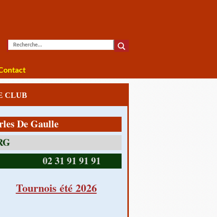
Contact
LE CLUB
e Gaulle
14390 CABOURG
02 31 91 91 91
Tournois été 2026