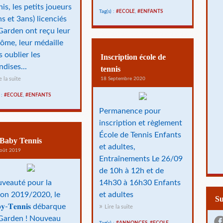
nis, les petits joueurs
Tag(s) :
#ECOLE
,
#ENFANTS
ns et 3ans) licenciés
Garden ont reçu leur
lôme, leur médaille
s oublier les
Inscription école de
ndises...
tennis
e la suite
18 Septembre 2020
 :
#ECOLE
,
#ENFANTS
Permanence pour
inscription et règlement
École de Tennis Enfants
Baby Tennis
et adultes,
oût 2019
Entraînements Le 26/09
de 10h à 12h et de
veauté pour la
14h30 à 16h30 Enfants
son 2019/2020, le
et adultes
S
𝐛𝐲-𝐓𝐞𝐧𝐧𝐢𝐬 débarque
Lire la suite
Garden ! Nouveau