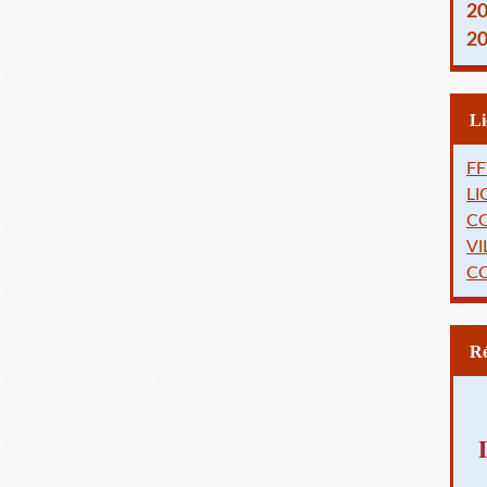
2
2
FF
L
C
VI
C