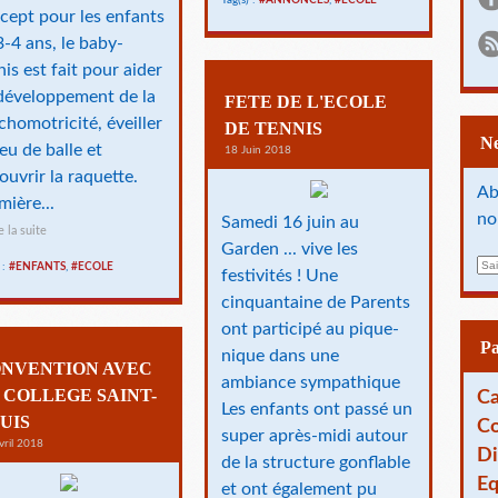
Tag(s) :
#ANNONCES
,
#ECOLE
cept pour les enfants
3-4 ans, le baby-
nis est fait pour aider
développement de la
FETE DE L'ECOLE
chomotricité, éveiller
DE TENNIS
jeu de balle et
18 Juin 2018
ouvrir la raquette.
Ab
mière...
no
Samedi 16 juin au
e la suite
Garden ... vive les
E
 :
#ENFANTS
,
#ECOLE
festivités ! Une
m
cinquantaine de Parents
a
i
ont participé au pique-
l
P
nique dans une
NVENTION AVEC
ambiance sympathique
 COLLEGE SAINT-
Ca
Les enfants ont passé un
UIS
Co
super après-midi autour
vril 2018
Di
de la structure gonflable
Eq
et ont également pu