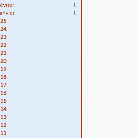
évrier
1
anvier
1
025
024
023
022
021
020
019
018
017
016
015
014
013
012
011