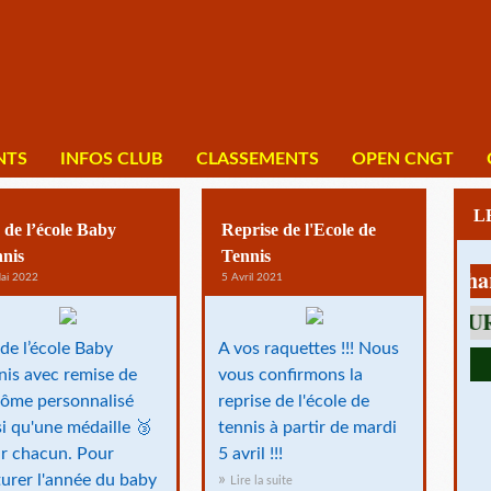
NTS
INFOS CLUB
CLASSEMENTS
OPEN CNGT
 de l’école Baby
Reprise de l'Ecole de
nis
Tennis
1 av Charles D
ai 2022
5 Avril 2021
 de l’école Baby
A vos raquettes !!! Nous
nis avec remise de
vous confirmons la
lôme personnalisé
reprise de l'école de
si qu'une médaille 🥉
tennis à partir de mardi
r chacun. Pour
5 avril !!!
turer l'année du baby
Lire la suite