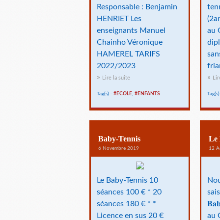
Responsable : Benjamin
ten
HENRIET Les
(2a
enseignants Manuel
au 
Chainho Véronique
dip
HAMEREL TARIFS
san
2022/2023
fria
Lire la suite
Lir
Tag(s) :
#ECOLE
,
#ENFANTS
Tag(s)
Baby-Tennis
Le 
6 Novembre 2019
12 A
Le Baby-Tennis 10
Nou
séances 100 € * 20
sai
séances 180 € * *
𝐁𝐚
Licence en sus 20 €
au 