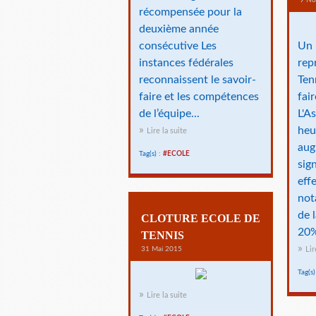
9 No
récompensée pour la
deuxième année
consécutive Les
Un 
instances fédérales
rep
reconnaissent le savoir-
Ten
faire et les compétences
fai
de l’équipe...
L'A
heu
Lire la suite
aug
Tag(s) :
#ECOLE
sign
eff
not
de 
CLOTURE ECOLE DE
20%
TENNIS
31 Mai 2015
Lir
Tag(s)
Lire la suite