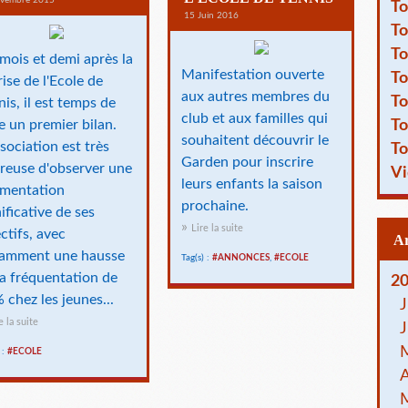
vembre 2015
To
15 Juin 2016
To
To
mois et demi après la
Manifestation ouverte
To
rise de l'Ecole de
aux autres membres du
To
nis, il est temps de
club et aux familles qui
To
re un premier bilan.
souhaitent découvrir le
ssociation est très
To
Garden pour inscrire
reuse d'observer une
Vi
leurs enfants la saison
mentation
prochaine.
ificative de ses
Lire la suite
ectifs, avec
amment une hausse
Tag(s) :
#ANNONCES
,
#ECOLE
la fréquentation de
2
 chez les jeunes...
J
e la suite
J
 :
#ECOLE
A