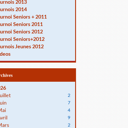
urnois 2013
urnois 2014
urnoi Seniors + 2011
urnoi Seniors 2011
urnoi Seniors 2012
urnoi Seniors+2012
urnois Jeunes 2012
deos
Archives
026
uillet
2
uin
7
Mai
4
vril
9
Mars
2