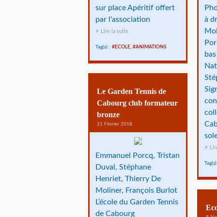
sur place Apéritif offert
Pho
par l'association
à d
Mol
Lire la suite
Por
Tag(s) :
#ECOLE
,
#ANIMATIONS
bas
Nat
Sté
Sig
Le Garden Tennis de
con
Cabourg club formateur
col
bronze
Cab
21 Février 2018
sole
Lir
Emmanuel Porcq, Tristan
Tag(s)
Duval, Stéphane
Henriet, Thierry De
Moliner, François Burlot
L’école du Garden Tennis
Eco
de Cabourg