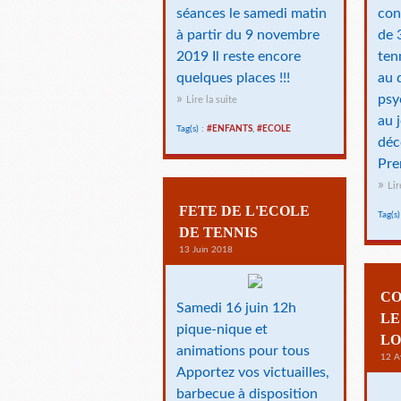
séances le samedi matin
con
à partir du 9 novembre
de 
2019 Il reste encore
ten
quelques places !!!
au 
psy
Lire la suite
au 
Tag(s) :
#ENFANTS
,
#ECOLE
déc
Pre
Lir
FETE DE L'ECOLE
Tag(s)
DE TENNIS
13 Juin 2018
CO
Samedi 16 juin 12h
LE
pique-nique et
LO
animations pour tous
12 A
Apportez vos victuailles,
barbecue à disposition