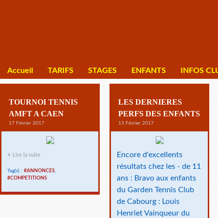
Accueil
TARIFS
STAGES
ENFANTS
INFOS CL
TOURNOI TENNIS
LES DERNIERES
AMFT A CAEN
PERFS DES ENFANTS
17 Février 2017
13 Février 2017
Encore d'excellents
Lire la suite
résultats chez les - de 11
Tag(s) :
#ANNONCES
,
ans : Bravo aux enfants
#COMPETITIONS
du Garden Tennis Club
de Cabourg : Louis
Henriet Vainqueur du