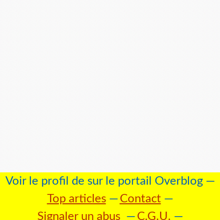
Voir le profil de
sur le portail Overblog
Top articles
Contact
Signaler un abus
C.G.U.