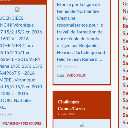
Ge
Bronze par la ligue de
Nu
tennis de Normandie.
LICENCIÉES
C'est une
R
CINI Véronique
reconnaissance pour le
Re
7 15/2 15/2 en 2016
travail de formation de
Sa
1602 V - 2016
notre école de tennis
Sa
RGHEIMER Clara
dirigée par Benjamin
Sa
6 15/2 15/1 en
Henriet. L'article qui suit
Sa
6364 L - 2016 VERY
félicite Jean Ramard,...
Sa
viane 1955 15/3 15/3
Lire la suite
Sa
5649667 S - 2016
Tag(s) :
#VIE DU CLUB
Sa
MEREL Veronique
Sa
8 15/3 15/3 en 2010
Sa
4083 J - 2016
Sa
LOUIN Nathalie
Challenges
0...
Sa
Camus/Caren
Sa
e la suite
4 Juillet 2016
Sa
 :
#CLASSEMENT DES JOUEURS