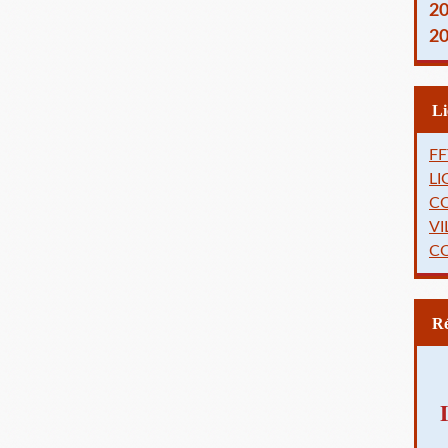
2
2
FF
L
C
VI
C