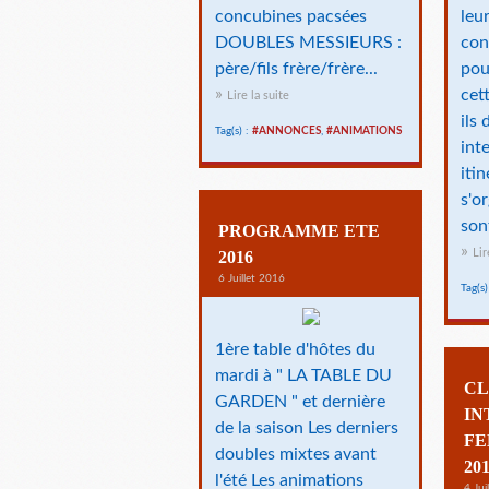
concubines pacsées
leu
DOUBLES MESSIEURS :
con
père/fils frère/frère...
pou
cet
Lire la suite
ils
Tag(s) :
#ANNONCES
,
#ANIMATIONS
int
iti
s'or
sont
PROGRAMME ETE
Lir
2016
6 Juillet 2016
Tag(s)
1ère table d'hôtes du
mardi à " LA TABLE DU
CL
GARDEN " et dernière
IN
de la saison Les derniers
FE
doubles mixtes avant
20
l'été Les animations
4 Jui