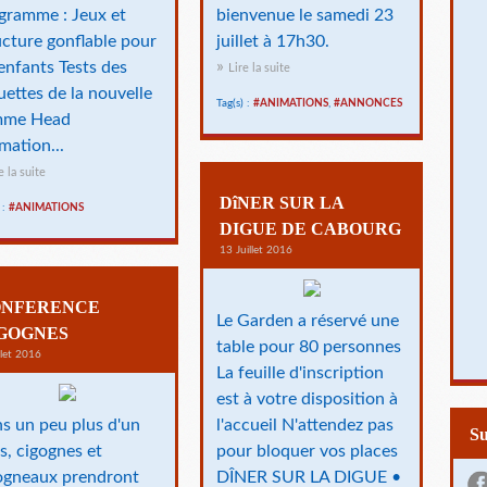
gramme : Jeux et
bienvenue le samedi 23
ucture gonflable pour
juillet à 17h30.
 enfants Tests des
Lire la suite
uettes de la nouvelle
Tag(s) :
#ANIMATIONS
,
#ANNONCES
mme Head
mation...
e la suite
DîNER SUR LA
 :
#ANIMATIONS
DIGUE DE CABOURG
13 Juillet 2016
NFERENCE
Le Garden a réservé une
GOGNES
table pour 80 personnes
llet 2016
La feuille d'inscription
est à votre disposition à
s un peu plus d'un
l'accueil N'attendez pas
S
s, cigognes et
pour bloquer vos places
ogneaux prendront
DÎNER SUR LA DIGUE •