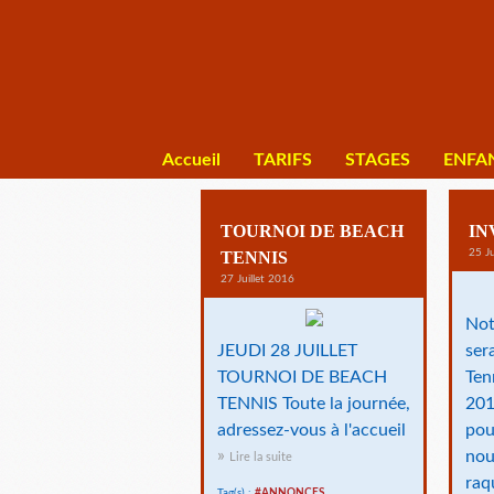
Accueil
TARIFS
STAGES
ENFA
TOURNOI DE BEACH
IN
25 Ju
TENNIS
27 Juillet 2016
Not
JEUDI 28 JUILLET
ser
TOURNOI DE BEACH
Ten
TENNIS Toute la journée,
201
adressez-vous à l'accueil
pou
nou
Lire la suite
raq
Tag(s) :
#ANNONCES