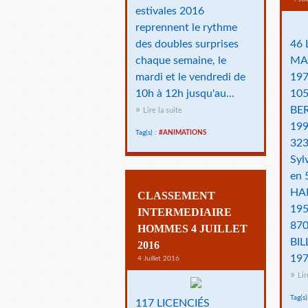
estivales 2016
reprennent le rythme
des doubles surprises
46 
chaque semaine, le
MAN
mardi et le vendredi de
197
10h à 12h jusqu'au...
105
BE
Lire la suite
199
Tag(s) :
#ANIMATIONS
323
Syl
en 
HA
CLASSEMENT
195
INTERMEDIAIRE
870
HOMMES 4 JUILLET
BIL
2016
197
4 Juillet 2016
Lir
Tag(s)
117 LICENCIÉS