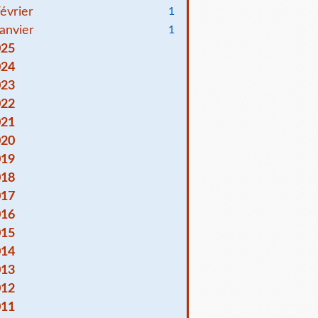
évrier
1
anvier
1
025
024
023
022
021
020
019
018
017
016
015
014
013
012
011