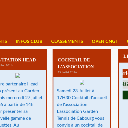
NTS
INFOS CLUB
CLASSEMENTS
OPEN CNGT
VITATION HEAD
COCKTAIL DE
illet 2016
L'ASSOCIATION
1 av Charles De 
19 Juillet 2016
re partenaire Head
a présent au Garden
Samedi 23 Juillet à
nis mercredi 27 juillet
17H30 Cocktail d'accueil
6 à partir de 14h
de l'association
r présenter sa
L'association Garden
velle gamme de
Tennis de Cabourg vous
uettes. Au
convie à un cocktail de