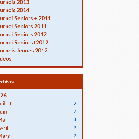
urnois 2013
urnois 2014
urnoi Seniors + 2011
urnoi Seniors 2011
urnoi Seniors 2012
urnoi Seniors+2012
urnois Jeunes 2012
deos
Archives
026
uillet
2
uin
7
Mai
4
vril
9
Mars
2