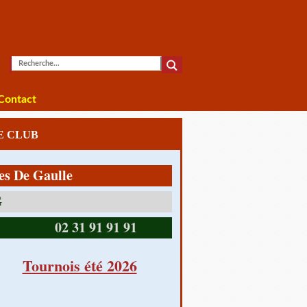
Contact
LE CLUB
Gaulle
14390 CABOURG
02 31 91 91 91
Tournois été 2026