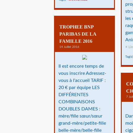
pro
str
les
raq
TROPHEE BNP
ga
PARIBAS DE LA
Ani
FAMILLE 2016
14 Juillet 2016
Lir
Tag(s)
Il est encore temps de
vous inscrire Adressez-
vous à l'accueil TARIF :
CO
20 € par équipe LES
CI
DIFFÉRENTES
7 Jui
COMBINAISONS
DOUBLES DAMES :
mère/fille sœur/sœur
Dan
grand-mère/petite-fille
moi
belle-mère/belle-fille
cig