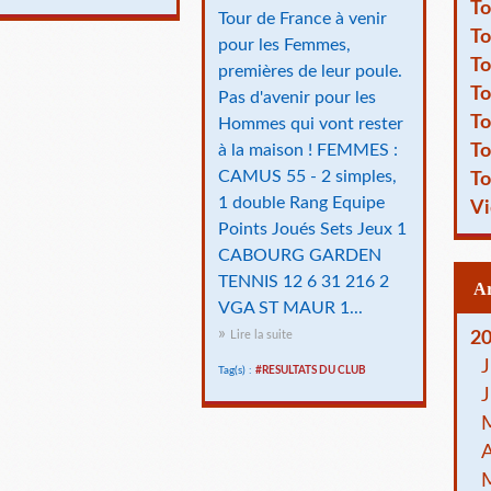
To
Tour de France à venir
To
pour les Femmes,
To
premières de leur poule.
To
Pas d'avenir pour les
To
Hommes qui vont rester
To
à la maison ! FEMMES :
CAMUS 55 - 2 simples,
To
1 double Rang Equipe
Vi
Points Joués Sets Jeux 1
CABOURG GARDEN
TENNIS 12 6 31 216 2
VGA ST MAUR 1...
2
Lire la suite
J
Tag(s) :
#RESULTATS DU CLUB
J
A