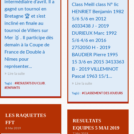
intermédiaire d’avril. Il a
Class Meill class N° lic
gagné un tournoi en
HENRIET Benjamin 1982
Bretagne 🏆 et s’est
5/6 5/6 en 2012
incliné en finale au
6033438 J - 2019
tournoi de Villers sur
DURIEUX Marc 1992
Mer 🥈 . Il participe dès
5/6 4/6 en 2016
demain à la Coupe de
2752050 H - 2019
France de Double à
BAUDIER Pierre 1995
Nîmes pour
15 3/6 en 2015 3413363
représenter...
B - 2019 VILLEMINOT
Lire la suite
Pascal 1963 15/1...
Tag(s) :
#RESULTATS DU CLUB
,
Lire la suite
#ENFANTS
Tag(s) :
#CLASSEMENT DES JOUEURS
LES RAQUETTES
RESULTATS
FFT
EQUIPES 5 MAI 2019
8 Mai 2019
7 Mai 2019