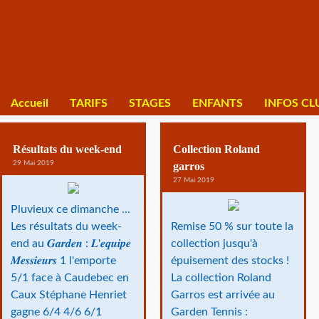
Accueil
TARIFS
STAGES
ENFANTS
INFOS CL
Résultats du week-end
Collection Roland
29 Mai 2019
garros
27 Mai 2019
Pluvieux ce dimanche ...
Les résultats du week-
Remise 50 % sur toute la
end au 𝑮𝒂𝒓𝒅𝒆𝒏 : 𝑳'𝒆𝒒𝒖𝒊𝒑𝒆
collection jusqu'à
𝑴𝒆𝒔𝒔𝒊𝒆𝒖𝒓𝒔 1 l'emporte
épuisement des stocks !
5/1 face à Caudebec en
La collection Roland
Caux Stéphane Henriet
Garros est arrivée au
gagne 6/4 4/6 6/1
Garden Tennis :