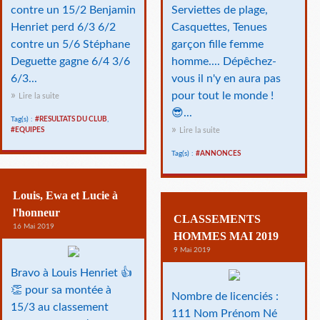
contre un 15/2 Benjamin
Serviettes de plage,
Henriet perd 6/3 6/2
Casquettes, Tenues
contre un 5/6 Stéphane
garçon fille femme
Deguette gagne 6/4 3/6
homme.... Dépêchez-
6/3...
vous il n'y en aura pas
pour tout le monde !
Lire la suite
😎...
Tag(s) :
#RESULTATS DU CLUB
,
#EQUIPES
Lire la suite
Tag(s) :
#ANNONCES
Louis, Ewa et Lucie à
l'honneur
CLASSEMENTS
16 Mai 2019
HOMMES MAI 2019
9 Mai 2019
Bravo à Louis Henriet 👍
👏 pour sa montée à
Nombre de licenciés :
15/3 au classement
111 Nom Prénom Né