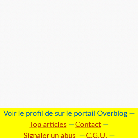
Voir le profil de
sur le portail Overblog
Top articles
Contact
Signaler un abus
C.G.U.