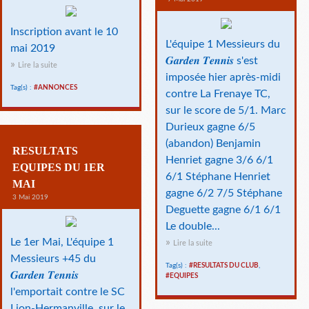
Inscription avant le 10
L'équipe 1 Messieurs du
mai 2019
𝑮𝒂𝒓𝒅𝒆𝒏 𝑻𝒆𝒏𝒏𝒊𝒔 s'est
Lire la suite
imposée hier après-midi
Tag(s) :
#ANNONCES
contre La Frenaye TC,
sur le score de 5/1. Marc
Durieux gagne 6/5
(abandon) Benjamin
RESULTATS
Henriet gagne 3/6 6/1
EQUIPES DU 1ER
6/1 Stéphane Henriet
MAI
gagne 6/2 7/5 Stéphane
3 Mai 2019
Deguette gagne 6/1 6/1
Le double...
Le 1er Mai, L'équipe 1
Lire la suite
Messieurs +45 du
Tag(s) :
#RESULTATS DU CLUB
,
𝑮𝒂𝒓𝒅𝒆𝒏 𝑻𝒆𝒏𝒏𝒊𝒔
#EQUIPES
l'emportait contre le SC
Lion-Hermanville, sur le