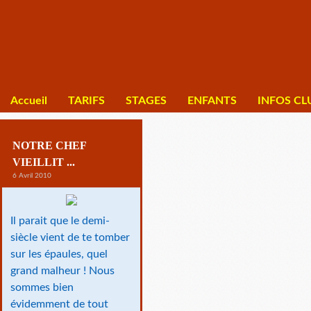
Accueil
TARIFS
STAGES
ENFANTS
INFOS CL
NOTRE CHEF
VIEILLIT ...
6 Avril 2010
Il parait que le demi-
siècle vient de te tomber
sur les épaules, quel
grand malheur ! Nous
sommes bien
évidemment de tout