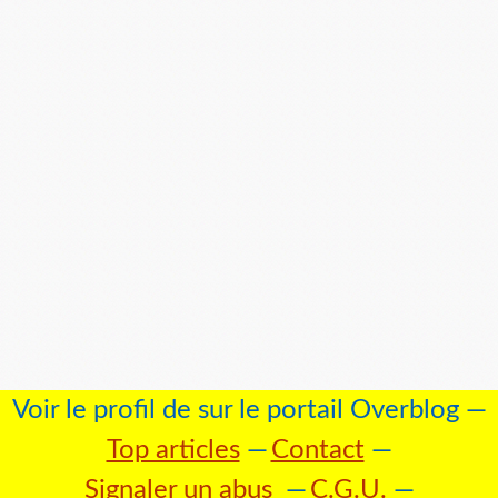
Voir le profil de
sur le portail Overblog
Top articles
Contact
Signaler un abus
C.G.U.