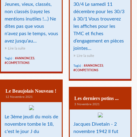
Jeunes, vieux, classés,
30/4 Le samedi 11
non classés (rayez les
décembre pour les 30/3
mentions inutiles !...) Ne
à 30/1 Vous trouverez
dites pas que vous
les affiches pour les
n'avez pas le temps, vous
TMC et fiches
avez jusqu'au...
d’engagement en pièces
jointes...
Lire la suite
Lire la suite
Tag(s) :
#ANNONCES
,
#COMPETITIONS
Tag(s) :
#ANNONCES
,
#COMPETITIONS
Le Beaujolais Nouveau !
12 Novembre 2021
Les derniers potins ...
3 Novembre 2021
Le 3ème jeudi du mois de
novembre tombe le 18,
Jacques Divetain - 2
c'est le jour J du
novembre 1942 Il fut