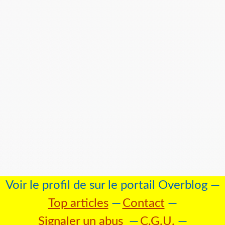
Voir le profil de
sur le portail Overblog
Top articles
Contact
Signaler un abus
C.G.U.