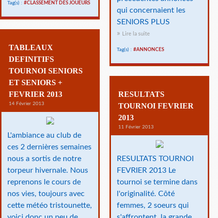
Tag(s) :
#CLASSEMENT DES JOUEURS
qui concernaient les
SENIORS PLUS
Lire la suite
TABLEAUX
Tag(s) :
#ANNONCES
DEFINITIFS
TOURNOI SENIORS
ET SENIORS +
FEVRIER 2013
RESULTATS
14 Février 2013
TOURNOI FEVRIER
2013
11 Février 2013
L'ambiance au club de
ces 2 dernières semaines
nous a sortis de notre
RESULTATS TOURNOI
torpeur hivernale. Nous
FEVRIER 2013 Le
reprenons le cours de
tournoi se termine dans
nos vies, toujours avec
l'originalité. Côté
cette météo tristounette,
femmes, 2 soeurs qui
voici donc un peu de
s'affrontent, la grande