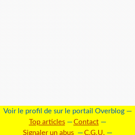
Voir le profil de
sur le portail Overblog
Top articles
Contact
Signaler un abus
C.G.U.