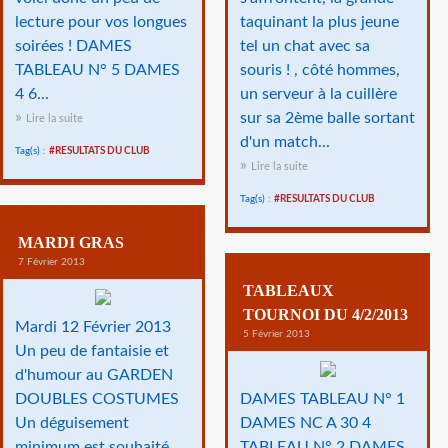
lecture pour vos longues
taquinant la plus jeune
soirées ! DAMES
tel un chat avec sa
TABLEAU N° 5 DAMES
souris ! , côté hommes,
4 6...
un serveur à la cuillère
sur sa 2ème balle sortant
Lire la suite
d'un match...
Tag(s) :
#RESULTATS DU CLUB
Lire la suite
Tag(s) :
#RESULTATS DU CLUB
MARDI GRAS
7 Février 2013
TABLEAUX
TOURNOI DU 4/2/2013
Mardi 12 Février 2013
5 Février 2013
Un peu de fantaisie et
d'humour au GARDEN
DOUBLES COSTUMES
DAMES TABLEAU N° 1
Un déguisement
DAMES NC A 30 4
minimum est souhaité
TABLEAU N° 2 DAMES