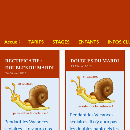
Accueil
TARIFS
STAGES
ENFANTS
INFOS CL
RECTIFICATIF :
DOUBLES DU MARDI
23 Février 2013
DOUBLES DU MARDI
24 Février 2013
Pendant les Vacances
Pendant les Vacances
scolaires, il n'y aura pas
scolaires, il n'y aura pas
les doubles habituels les