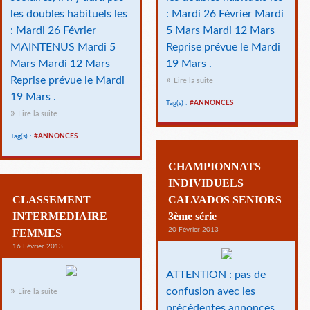
les doubles habituels les
: Mardi 26 Février Mardi
: Mardi 26 Février
5 Mars Mardi 12 Mars
MAINTENUS Mardi 5
Reprise prévue le Mardi
Mars Mardi 12 Mars
19 Mars .
Reprise prévue le Mardi
Lire la suite
19 Mars .
Tag(s) :
#ANNONCES
Lire la suite
Tag(s) :
#ANNONCES
CHAMPIONNATS
INDIVIDUELS
CLASSEMENT
CALVADOS SENIORS
INTERMEDIAIRE
3ème série
20 Février 2013
FEMMES
16 Février 2013
ATTENTION : pas de
confusion avec les
Lire la suite
précédentes annonces