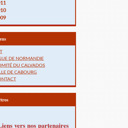
011
010
009
Liens
T
IGUE DE NORMANDIE
OMITÉ DU CALVADOS
LLE DE CABOURG
ONTACT
Rétros
Liens vers nos partenaires