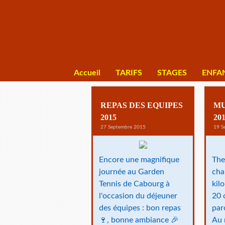
Accueil
TARIFS
STAGES
ENFA
REPAS DES EQUIPES
MU
2015
20
27 Septembre 2015
19 S
Encore une magnifique
The
journée au Garden
cha
Tennis de Cabourg à
kil
l'occasion du déjeuner
20 
des équipes : bon repas
par
🍷, bonne ambiance 🎉
Au 