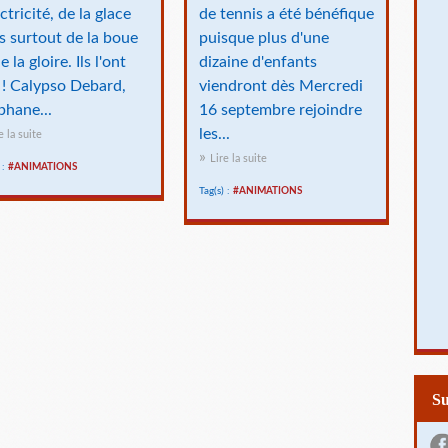
ectricité, de la glace
de tennis a été bénéfique
s surtout de la boue
puisque plus d'une
e la gloire. Ils l'ont
dizaine d'enfants
t ! Calypso Debard,
viendront dès Mercredi
phane...
16 septembre rejoindre
les...
e la suite
Lire la suite
 :
#ANIMATIONS
Tag(s) :
#ANIMATIONS
S