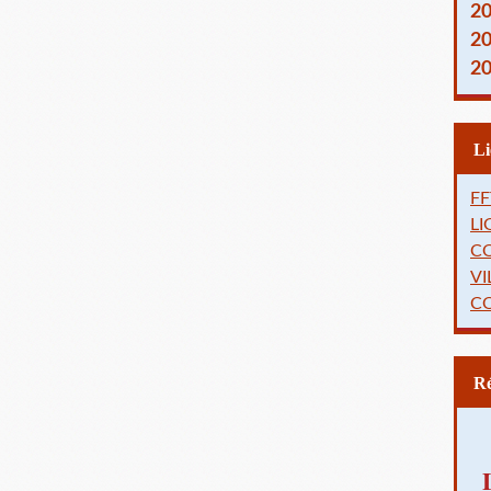
2
2
2
FF
L
C
VI
C