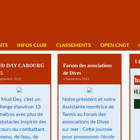
NTS
INFOS CLUB
CLASSEMENTS
OPEN CNGT
D DAY CABOURG
Forum des associations
15
de Dives
1 av Charles 
eptembre 2015
6 Septembre 2015
 Mud Day, c’est un
Notre président et notre
llenge d’environ 13
Assistante monitrice de
omètres avec plus de
Tennis au forum des
obstacles inspirés des
associations de Dives
cours du combattant.
sur mer . Cette journée
menu, de l’eau, de
pour promouvoir l'école