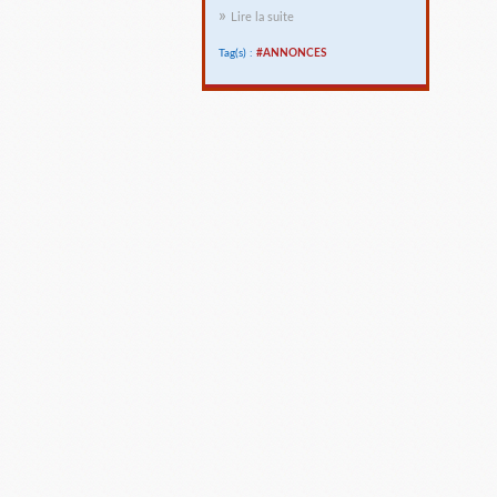
Lire la suite
Tag(s) :
#ANNONCES