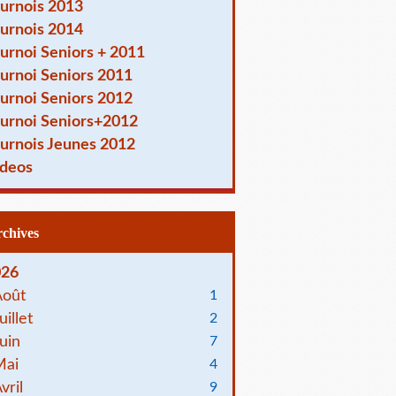
urnois 2013
urnois 2014
urnoi Seniors + 2011
urnoi Seniors 2011
urnoi Seniors 2012
urnoi Seniors+2012
urnois Jeunes 2012
deos
Archives
026
Août
1
uillet
2
uin
7
Mai
4
vril
9