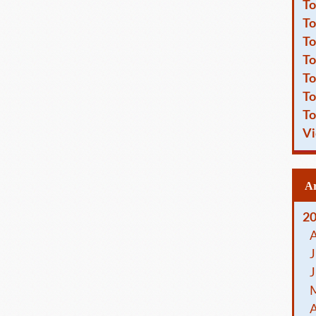
To
To
To
To
To
To
To
Vi
2
J
J
A