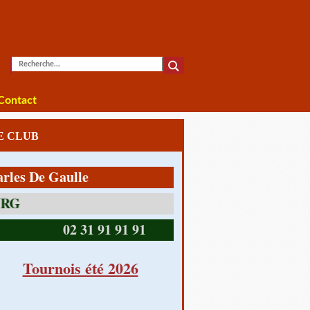
Contact
LE CLUB
De Gaulle
14390 CABOURG
02 31 91 91 91
Tournois été 2026