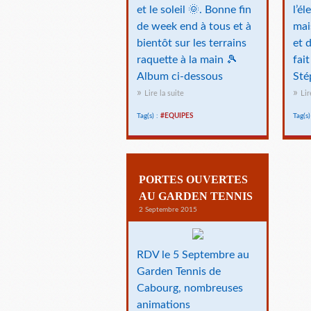
et le soleil 🌞. Bonne fin
l’él
de week end à tous et à
mai
bientôt sur les terrains
et d
raquette à la main 🎾
fai
Album ci-dessous
Sté
Lire la suite
Lir
Tag(s) :
#EQUIPES
Tag(s)
PORTES OUVERTES
AU GARDEN TENNIS
2 Septembre 2015
RDV le 5 Septembre au
Garden Tennis de
Cabourg, nombreuses
animations