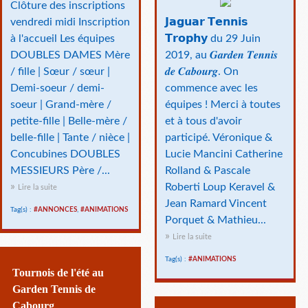
Clôture des inscriptions
vendredi midi Inscription
𝗝𝗮𝗴𝘂𝗮𝗿 𝗧𝗲𝗻𝗻𝗶𝘀
à l'accueil Les équipes
𝗧𝗿𝗼𝗽𝗵𝘆 du 29 Juin
DOUBLES DAMES Mère
2019, au 𝑮𝒂𝒓𝒅𝒆𝒏 𝑻𝒆𝒏𝒏𝒊𝒔
/ fille | Sœur / sœur |
𝒅𝒆 𝑪𝒂𝒃𝒐𝒖𝒓𝒈. On
Demi-soeur / demi-
commence avec les
soeur | Grand-mère /
équipes ! Merci à toutes
petite-fille | Belle-mère /
et à tous d'avoir
belle-fille | Tante / nièce |
participé. Véronique &
Concubines DOUBLES
Lucie Mancini Catherine
MESSIEURS Père /...
Rolland & Pascale
Roberti Loup Keravel &
Lire la suite
Jean Ramard Vincent
Tag(s) :
#ANNONCES
,
#ANIMATIONS
Porquet & Mathieu...
Lire la suite
Tag(s) :
#ANIMATIONS
Tournois de l'été au
Garden Tennis de
Cabourg