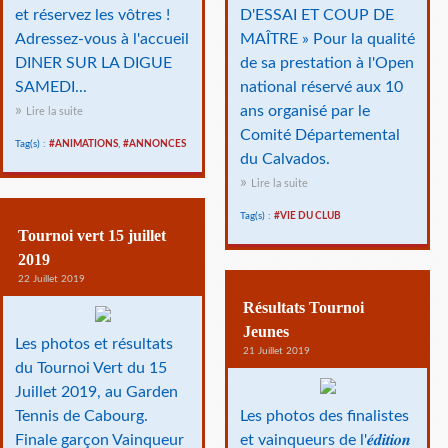
et réservez les vôtres !
D'ESSAI ET COUP DE
Adressez-vous à l'accueil
MAÎTRE » Pour la qualité
DINER SUR LA DIGUE
de sa prestation à l'Open
SAMEDI...
national réservé aux 10
ans organisé par le
Lire la suite
Comité Départemental
Tag(s) :
#ANIMATIONS
,
#ANNONCES
du Calvados.
Lire la suite
Tag(s) :
#VIE DU CLUB
Tournoi vert 15 juillet
2019
22 Juillet 2019
Résultats Tournoi
Jeunes
Les photos et résultats
21 Juillet 2019
du Tournoi Vert du 15
Juillet 2019, au Garden
Tennis de Cabourg.
Les photos des finalistes
Finale garçon Vainqueur
et vainqueurs de l'𝒆́𝒅𝒊𝒕𝒊𝒐𝒏