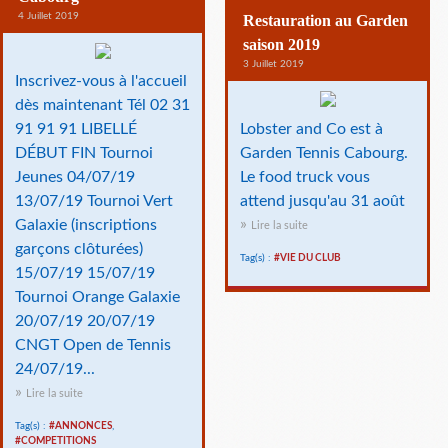
4 Juillet 2019
Restauration au Garden
saison 2019
3 Juillet 2019
Inscrivez-vous à l'accueil
dès maintenant Tél 02 31
91 91 91 LIBELLÉ
Lobster and Co est à
DÉBUT FIN Tournoi
Garden Tennis Cabourg.
Jeunes 04/07/19
Le food truck vous
13/07/19 Tournoi Vert
attend jusqu'au 31 août
Galaxie (inscriptions
Lire la suite
garçons clôturées)
Tag(s) :
#VIE DU CLUB
15/07/19 15/07/19
Tournoi Orange Galaxie
20/07/19 20/07/19
CNGT Open de Tennis
24/07/19...
Lire la suite
Tag(s) :
#ANNONCES
,
#COMPETITIONS