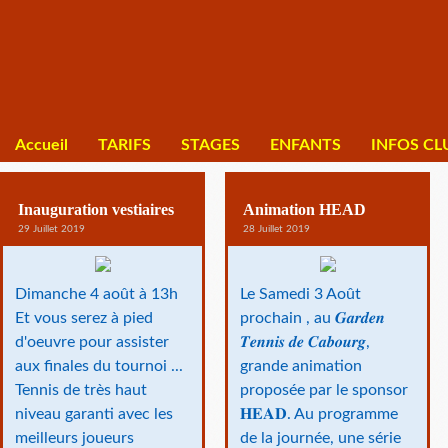
Accueil
TARIFS
STAGES
ENFANTS
INFOS CL
Inauguration vestiaires
Animation HEAD
29 Juillet 2019
28 Juillet 2019
Dimanche 4 août à 13h
Le Samedi 3 Août
Et vous serez à pied
prochain , au 𝑮𝒂𝒓𝒅𝒆𝒏
d'oeuvre pour assister
𝑻𝒆𝒏𝒏𝒊𝒔 𝒅𝒆 𝑪𝒂𝒃𝒐𝒖𝒓𝒈,
aux finales du tournoi ...
grande animation
Tennis de très haut
proposée par le sponsor
niveau garanti avec les
𝐇𝐄𝐀𝐃. Au programme
meilleurs joueurs
de la journée, une série