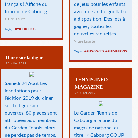
français ! Affiche du
de jeux pour les enfants,
tournoi de Cabourg
avec une arche gonflable
à disposition. Des lots à
Lire la suite
gagner, toutes les
Tag(s) :
#VIE DU CLUB
nouvelles raquettes...
Lire la suite
Tag(s) :
#ANNONCES
,
#ANIMATIONS
Dîner sur la digue
25 Juillet 2019
TENNIS-INFO
Samedi 24 Août Les
MAGAZINE
inscriptions pour
24 Juillet 2019
l’édition 2019 du dîner
sur la digue sont
ouvertes. 80 places sont
Le Garden Tennis de
attribuées aux membres
Cabourg à la une du
du Garden Tennis, alors
magazine national qui
ne perdez pas de temps,
titre : « Cabourg COUP