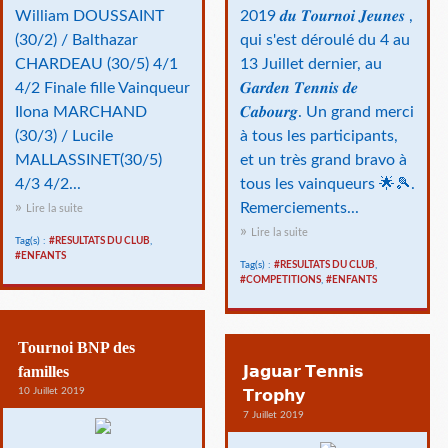
William DOUSSAINT
2019 𝒅𝒖 𝑻𝒐𝒖𝒓𝒏𝒐𝒊 𝑱𝒆𝒖𝒏𝒆𝒔 ,
(30/2) / Balthazar
qui s'est déroulé du 4 au
CHARDEAU (30/5) 4/1
13 Juillet dernier, au
4/2 Finale fille Vainqueur
𝑮𝒂𝒓𝒅𝒆𝒏 𝑻𝒆𝒏𝒏𝒊𝒔 𝒅𝒆
Ilona MARCHAND
𝑪𝒂𝒃𝒐𝒖𝒓𝒈. Un grand merci
(30/3) / Lucile
à tous les participants,
MALLASSINET(30/5)
et un très grand bravo à
4/3 4/2...
tous les vainqueurs 🌟🎾.
Remerciements...
Lire la suite
Lire la suite
Tag(s) :
#RESULTATS DU CLUB
,
#ENFANTS
Tag(s) :
#RESULTATS DU CLUB
,
#COMPETITIONS
,
#ENFANTS
Tournoi BNP des
familles
𝗝𝗮𝗴𝘂𝗮𝗿 𝗧𝗲𝗻𝗻𝗶𝘀
10 Juillet 2019
𝗧𝗿𝗼𝗽𝗵𝘆
7 Juillet 2019