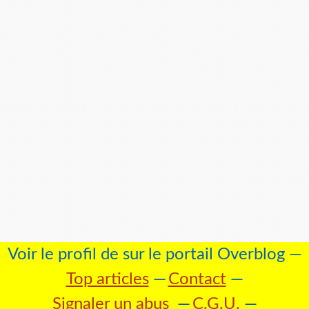
Voir le profil de
sur le portail Overblog
Top articles
Contact
Signaler un abus
C.G.U.