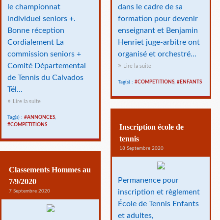
le championnat
dans le cadre de sa
individuel seniors +.
formation pour devenir
Bonne réception
enseignant et Benjamin
Cordialement La
Henriet juge-arbitre ont
commission seniors +
organisé et orchestré...
Comité Départemental
Lire la suite
de Tennis du Calvados
Tag(s) :
#COMPETITIONS
,
#ENFANTS
Tél...
Lire la suite
Tag(s) :
#ANNONCES
,
#COMPETITIONS
Inscription école de
tennis
18 Septembre 2020
Classements Hommes au
Permanence pour
7/9/2020
inscription et règlement
7 Septembre 2020
École de Tennis Enfants
et adultes,