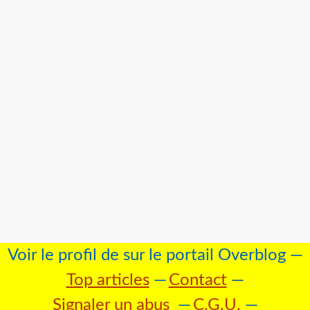
Voir le profil de
sur le portail Overblog
Top articles
Contact
Signaler un abus
C.G.U.