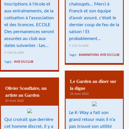
inscriptions à l'école et
chaloupés... Merci à
aux entraînements, de la
Franck et son équipe
cotisation à l'association
d'avoir assuré, c'était le
et des licences. ECOLE
dernier coup de feu de la
Des permanences seront
saison ! Et
assurées au club aux
probablement...
dates suivantes : Les...
Lire la suite
Lire la suite
Tag(s) :
#ANIMATIONS
,
#VIE DU CLUB
Tag(s) :
#VIE DU CLUB
Le Garden au dîner sur
Olivier Scouflaire, un
la digue
25 Août 2022
artiste au Garden
20 Août 2022
Le K-Way a fait son
Qui croirait que derrière
grand retour mais il n'a
cet homme discret, il y a
pas trouvé son utilité