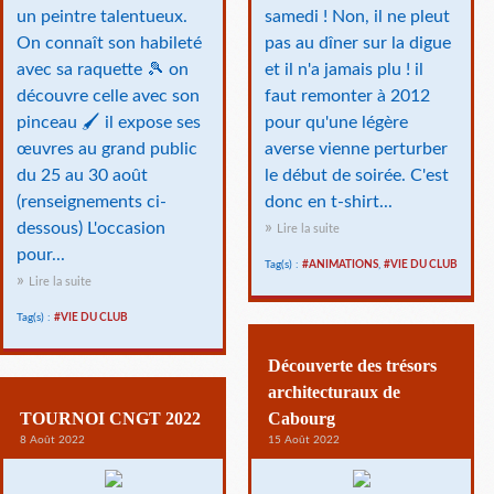
un peintre talentueux.
samedi ! Non, il ne pleut
On connaît son habileté
pas au dîner sur la digue
avec sa raquette 🎾 on
et il n'a jamais plu ! il
découvre celle avec son
faut remonter à 2012
pinceau 🖌 il expose ses
pour qu'une légère
œuvres au grand public
averse vienne perturber
du 25 au 30 août
le début de soirée. C'est
(renseignements ci-
donc en t-shirt...
dessous) L'occasion
Lire la suite
pour...
Tag(s) :
#ANIMATIONS
,
#VIE DU CLUB
Lire la suite
Tag(s) :
#VIE DU CLUB
Découverte des trésors
architecturaux de
TOURNOI CNGT 2022
Cabourg
8 Août 2022
15 Août 2022