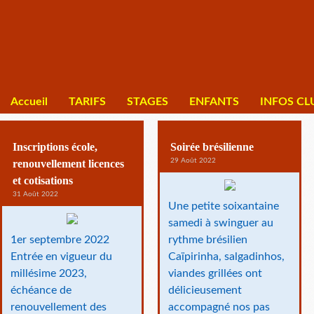
Accueil
TARIFS
STAGES
ENFANTS
INFOS CL
Inscriptions école,
Soirée brésilienne
29 Août 2022
renouvellement licences
et cotisations
31 Août 2022
Une petite soixantaine
samedi à swinguer au
1er septembre 2022
rythme brésilien
Entrée en vigueur du
Caïpirinha, salgadinhos,
millésime 2023,
viandes grillées ont
échéance de
délicieusement
renouvellement des
accompagné nos pas