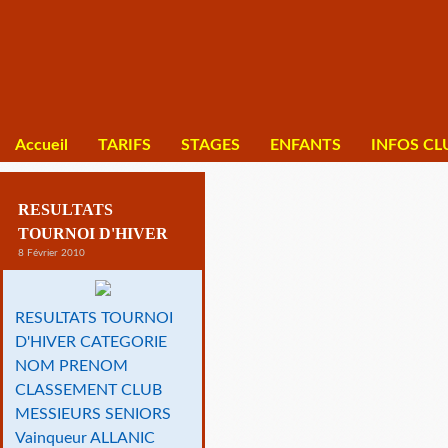
Accueil
TARIFS
STAGES
ENFANTS
INFOS CL
RESULTATS
TOURNOI D'HIVER
8 Février 2010
RESULTATS TOURNOI
D'HIVER CATEGORIE
NOM PRENOM
CLASSEMENT CLUB
MESSIEURS SENIORS
Vainqueur ALLANIC