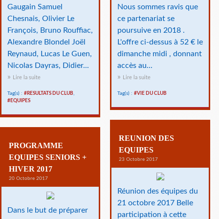
Gaugain Samuel
Nous sommes ravis que
Chesnais, Olivier Le
ce partenariat se
François, Bruno Rouffiac,
poursuive en 2018 .
Alexandre Blondel Joël
L'offre ci-dessus à 52 € le
Reynaud, Lucas Le Guen,
dimanche midi , donnant
Nicolas Dayras, Didier...
accès au...
Lire la suite
Lire la suite
Tag(s) :
#RESULTATS DU CLUB
,
Tag(s) :
#VIE DU CLUB
#EQUIPES
REUNION DES
PROGRAMME
EQUIPES
EQUIPES SENIORS +
23 Octobre 2017
HIVER 2017
20 Octobre 2017
Réunion des équipes du
21 octobre 2017 Belle
Dans le but de préparer
participation à cette