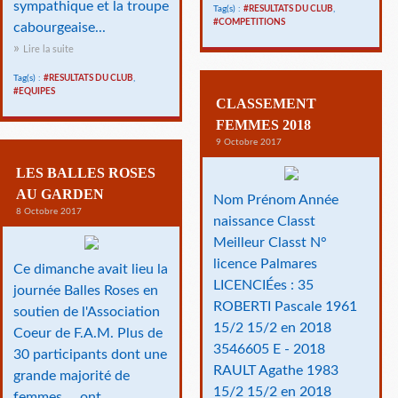
sympathique et la troupe
Tag(s) :
#RESULTATS DU CLUB
,
#COMPETITIONS
cabourgeaise...
Lire la suite
Tag(s) :
#RESULTATS DU CLUB
,
#EQUIPES
CLASSEMENT
FEMMES 2018
9 Octobre 2017
LES BALLES ROSES
AU GARDEN
Nom Prénom Année
8 Octobre 2017
naissance Classt
Meilleur Classt N°
licence Palmares
Ce dimanche avait lieu la
LICENCIÉes : 35
journée Balles Roses en
ROBERTI Pascale 1961
soutien de l'Association
15/2 15/2 en 2018
Coeur de F.A.M. Plus de
3546605 E - 2018
30 participants dont une
RAULT Agathe 1983
grande majorité de
15/2 15/2 en 2018
femmes ... ont