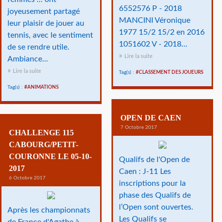
6552576 P - 2018
joyeusement partagé
MANCINI Véronique
leur plaisir de jouer au
1977 15/2 15/2 en 2016
tennis, avec le sentiment
1051602 V - 2018...
de se rendre utile.
Lire la suite
Ambiance...
Lire la suite
Tag(s) :
#CLASSEMENT DES JOUEURS
Tag(s) :
#ANIMATIONS
OPEN DE CAEN
7 Octobre 2017
CHALLENGE 115
CABOURG/PETIT-
COURONNE LE 05-10-
Qualifs de l'Open de
2017
Caen : J-11 Les
6 Octobre 2017
inscriptions pour la
phase des Qualifs de
l’Open sont ouvertes.
Après les championnats
Les Qualifs se