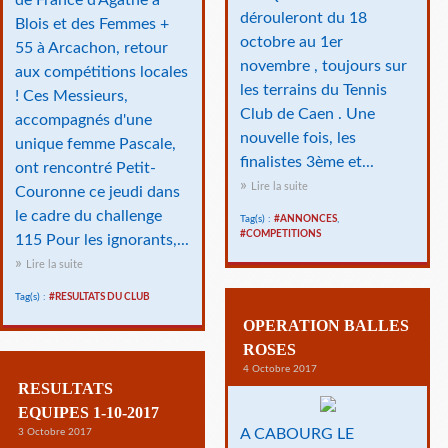
de France d'Agathe à
dérouleront du 18
Blois et des Femmes +
octobre au 1er
55 à Arcachon, retour
novembre , toujours sur
aux compétitions locales
les terrains du Tennis
! Ces Messieurs,
Club de Caen . Une
accompagnés d'une
nouvelle fois, les
unique femme Pascale,
finalistes 3ème et...
ont rencontré Petit-
Lire la suite
Couronne ce jeudi dans
le cadre du challenge
Tag(s) :
#ANNONCES
,
#COMPETITIONS
115 Pour les ignorants,...
Lire la suite
Tag(s) :
#RESULTATS DU CLUB
OPERATION BALLES
ROSES
4 Octobre 2017
RESULTATS
EQUIPES 1-10-2017
A CABOURG LE
3 Octobre 2017