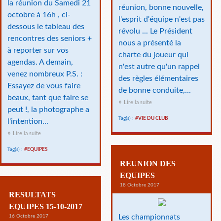
la réunion du Samedi 21
réunion, bonne nouvelle,
octobre à 16h , ci-
l'esprit d'équipe n'est pas
dessous le tableau des
révolu ... Le Président
rencontres des seniors +
nous a présenté la
à reporter sur vos
charte du joueur qui
agendas. A demain,
n'est autre qu'un rappel
venez nombreux P.S. :
des règles élémentaires
Essayez de vous faire
de bonne conduite,...
beaux, tant que faire se
Lire la suite
peut !, la photographe a
Tag(s) :
#VIE DU CLUB
l'intention...
Lire la suite
Tag(s) :
#EQUIPES
REUNION DES
EQUIPES
18 Octobre 2017
RESULTATS
EQUIPES 15-10-2017
Les championnats
16 Octobre 2017