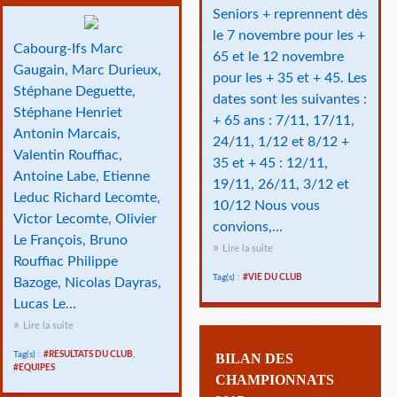
Seniors + reprennent dès
le 7 novembre pour les +
Cabourg-Ifs Marc
65 et le 12 novembre
Gaugain, Marc Durieux,
pour les + 35 et + 45. Les
Stéphane Deguette,
dates sont les suivantes :
Stéphane Henriet
+ 65 ans : 7/11, 17/11,
Antonin Marcais,
24/11, 1/12 et 8/12 +
Valentin Rouffiac,
35 et + 45 : 12/11,
Antoine Labe, Etienne
19/11, 26/11, 3/12 et
Leduc Richard Lecomte,
10/12 Nous vous
Victor Lecomte, Olivier
convions,...
Le François, Bruno
Lire la suite
Rouffiac Philippe
Tag(s) :
#VIE DU CLUB
Bazoge, Nicolas Dayras,
Lucas Le...
Lire la suite
Tag(s) :
#RESULTATS DU CLUB
,
BILAN DES
#EQUIPES
CHAMPIONNATS