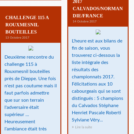
2017
CALVADOS/NORMAN
DIE/FRANCE
CHALLENGE 115 A
14 Octobre 2017
ROUXMESNIL
BOUTEILLES
13 Octobre 2017
L'heure est aux bilans de
fin de saison, vous
trouverez ci-dessous la
Deuxième rencontre du
liste intégrale des
challenge 115 à
résultats des
Rouxmesnil bouteilles
championnats 2017.
près de Dieppe. Une fois
Félicitations aux 10
n'est pas coutume mais il
cabourgeais qui se sont
faut parfois admettre
distingués : 5 champions
que sur son terrain
du Calvados Stéphane
l'adversaire était
Henriet Pascale Roberti
supérieur ...
Sylviane Véry...
Heureusement
Lire la suite
l'ambiance était très