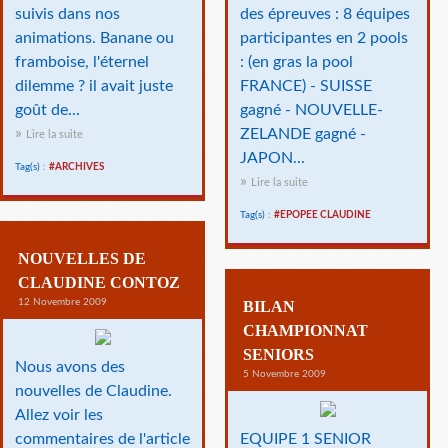
suivis dans nos
des épreuves : 8 équipes
animations. Banane ou
participantes en 2 pools
framboise, l'éternel
: (en gras la pool
dilemme ? il avait juste
FRANCE) - SUISSE
goût de...
gagné - NOUVELLE-
ZELANDE gagné -
Lire la suite
JAPON...
Tag(s) :
#ARCHIVES
Lire la suite
Tag(s) :
#EPOPEE CLAUDINE
NOUVELLES DE
CLAUDINE CONTOZ
12 Novembre 2009
BILAN
CHAMPIONNAT
SENIORS
Nous avons des
5 Novembre 2009
nouvelles de Claudine.
Allez voir les
commentaires de l'article
EQUIPE 1 SENIOR