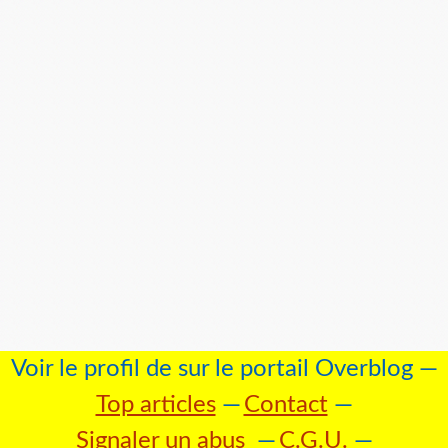
Voir le profil de
sur le portail Overblog
Top articles
Contact
Signaler un abus
C.G.U.