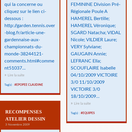
qui la concerne ou
FEMININE Division Pré-
cliquez sur le lien ci-
Régionale Poule A
dessous :
HAMEREL Bertille;
http://garden.tennis.over
HAMEREL Véronique;
-blog.fr/article-une-
SGARD Natacha; VIDAL
gardennaise-aux-
Nicole; VILDIER Laure;
championnats-du-
VERY Sylviane;
monde-38244121-
GAUGAIN Annie;
comments.html#comme
LEFRANC Ella;
nt51037...
SCOUFLAIRE Isabelle
04/10/2009 VICTOIRE
Lire la suite
3/0 11/10/2009
Tag(s) :
#EPOPEE CLAUDINE
VICTOIRE 3/0
18/10/2009...
Lire la suite
RECOMPENSES
Tag(s) :
#EQUIPES
ATELIER DESSIN
3 Novembre 2009