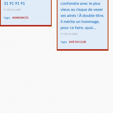
31 91 91 91
confondre avec le plus
vieux au risque de vexer
Lire la suite
ses ainés ! À double titre,
Tag(s) :
#ANNONCES
il mérite un hommage,
pour ce faire, quoi...
Lire la suite
Tag(s) :
#VIE DU CLUB