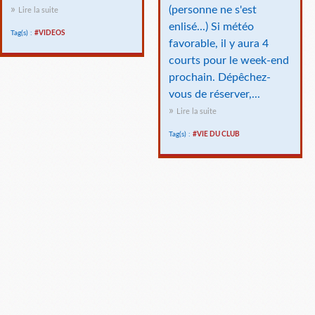
(personne ne s'est
Lire la suite
enlisé...) Si météo
Tag(s) :
#VIDEOS
favorable, il y aura 4
courts pour le week-end
prochain. Dépêchez-
vous de réserver,...
Lire la suite
Tag(s) :
#VIE DU CLUB