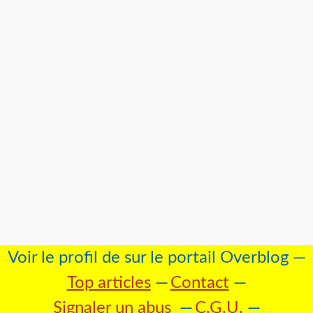
Voir le profil de
sur le portail Overblog
Top articles
Contact
Signaler un abus
C.G.U.