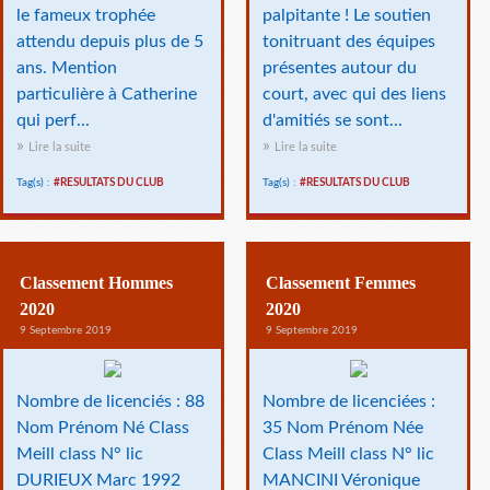
le fameux trophée
palpitante ! Le soutien
attendu depuis plus de 5
tonitruant des équipes
ans. Mention
présentes autour du
particulière à Catherine
court, avec qui des liens
qui perf...
d'amitiés se sont...
Lire la suite
Lire la suite
Tag(s) :
#RESULTATS DU CLUB
Tag(s) :
#RESULTATS DU CLUB
Classement Hommes
Classement Femmes
2020
2020
9 Septembre 2019
9 Septembre 2019
Nombre de licenciés : 88
Nombre de licenciées :
Nom Prénom Né Class
35 Nom Prénom Née
Meill class N° lic
Class Meill class N° lic
DURIEUX Marc 1992
MANCINI Véronique