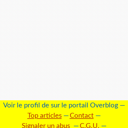
Voir le profil de
sur le portail Overblog
Top articles
Contact
Signaler un abus
C.G.U.