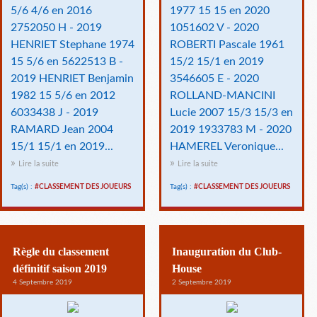
5/6 4/6 en 2016
1977 15 15 en 2020
2752050 H - 2019
1051602 V - 2020
HENRIET Stephane 1974
ROBERTI Pascale 1961
15 5/6 en 5622513 B -
15/2 15/1 en 2019
2019 HENRIET Benjamin
3546605 E - 2020
1982 15 5/6 en 2012
ROLLAND-MANCINI
6033438 J - 2019
Lucie 2007 15/3 15/3 en
RAMARD Jean 2004
2019 1933783 M - 2020
15/1 15/1 en 2019...
HAMEREL Veronique...
Lire la suite
Lire la suite
Tag(s) :
#CLASSEMENT DES JOUEURS
Tag(s) :
#CLASSEMENT DES JOUEURS
Règle du classement
Inauguration du Club-
définitif saison 2019
House
4 Septembre 2019
2 Septembre 2019