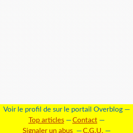
Voir le profil de
sur le portail Overblog
Top articles
Contact
Signaler un abus
C.G.U.