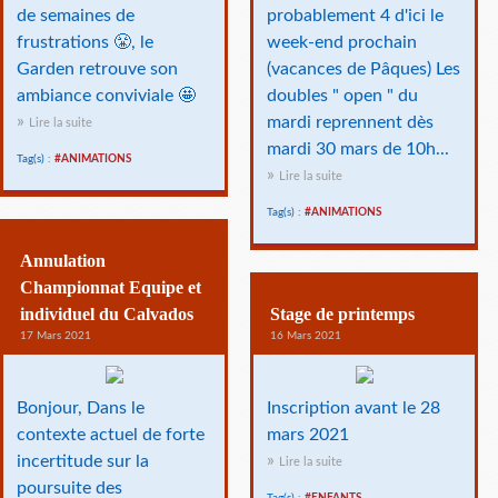
de semaines de
probablement 4 d'ici le
frustrations 😤, le
week-end prochain
Garden retrouve son
(vacances de Pâques) Les
ambiance conviviale 🤩
doubles " open " du
mardi reprennent dès
Lire la suite
mardi 30 mars de 10h...
Tag(s) :
#ANIMATIONS
Lire la suite
Tag(s) :
#ANIMATIONS
Annulation
Championnat Equipe et
individuel du Calvados
Stage de printemps
17 Mars 2021
16 Mars 2021
Bonjour, Dans le
Inscription avant le 28
contexte actuel de forte
mars 2021
incertitude sur la
Lire la suite
poursuite des