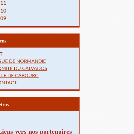
011
010
009
Liens
T
IGUE DE NORMANDIE
OMITÉ DU CALVADOS
LLE DE CABOURG
ONTACT
Rétros
Liens vers nos partenaires