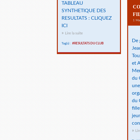
TABLEAU
CO
SYNTHETIQUE DES
FI
RESULTATS : CLIQUEZ
1 Ma
ICI
Lire la suite
De 
Tag(s) :
#RESULTATS DU CLUB
Jea
Tou
et 
Mer
du 
une
org
du 
fil
jeu
con
Lir