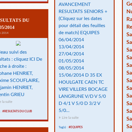
Ge
AVANCEMENT
Nu
RESULTATS SENIORS +
(Cliquez sur les dates
R
SULTATS DU
pour détail des feuilles
Re
05/2014
de match) EQUIPES
i 2014
Sa
06/04/2014
Sa
13/04/2014
Sa
leau suivi des
27/04/2014
Sa
ltats : cliquez ICI De
01/05/2014
Sa
che à droite :
08/05/2014
Sa
phane HENRIET,
15/06/2014 D 35 EX
Sa
xime SCOUFLAIRE,
HOULGATE CAEN TC
jamin HENRIET,
Sa
VIRE VILLERS BOCAGE
ntin GRIEU
Sa
LANGRUNE V/D V 5/0
e la suite
Sa
D 4/1 V 5/0 D 3/2 V
5/0...
Sa
 :
#RESULTATS DU CLUB
Lire la suite
Sa
Sa
Tag(s) :
#EQUIPES