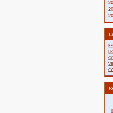
2
2
2
FF
L
C
VI
C