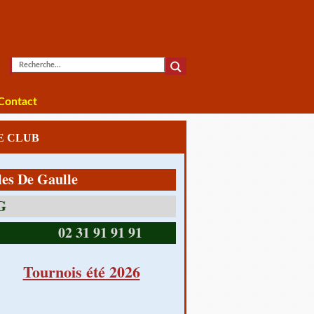
Contact
LE CLUB
 Gaulle
14390 CABOURG
02 31 91 91 91
Tournois été 2026