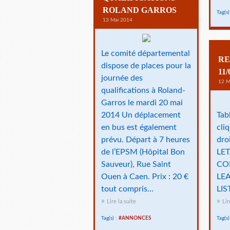
ROLAND GARROS
Tag(s)
13 Mai 2014
Le comité départemental
RE
dispose de places pour la
11/
journée des
12 M
qualifications à Roland-
Garros le mardi 20 mai
2014 Un déplacement
Tab
en bus est également
cli
prévu. Départ à 7 heures
dro
de l’EPSM (Hôpital Bon
LET
Sauveur), Rue Saint
COL
Ouen à Caen. Prix : 20 €
LEA
tout compris...
LIS
Lire la suite
Lir
Tag(s) :
#ANNONCES
Tag(s)