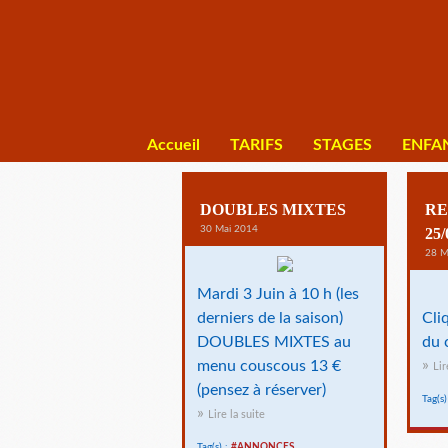
Accueil
TARIFS
STAGES
ENFA
DOUBLES MIXTES
RE
30 Mai 2014
25/
28 M
Mardi 3 Juin à 10 h (les
derniers de la saison)
Cli
DOUBLES MIXTES au
du 
menu couscous 13 €
Lir
(pensez à réserver)
Tag(s)
Lire la suite
Tag(s) :
#ANNONCES