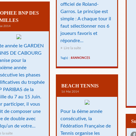
officiel de Roland-
Garros. Le principe est
OPHEE BNP DES
simple : A chaque tour il
MILLES
faut sélectionner nos 6
ai 2014
joueurs favoris et
répondre...
te année le GARDEN
Lire la suite
NNIS DE CABOURG
Tag(s) :
#ANNONCES
anise pour la
xième année
sécutive les phases
lificatives du trophée
BEACH TENNIS
 PARIBAS de la
16 Mai 2014
ille du 7 au 15 Juin.
r participer, il vous
fit de composer une
Pour la 6ème année
re de double avec
consécutive, la
S
lqu’un de votre...
Fédération Française de
Tennis organise les
e la suite