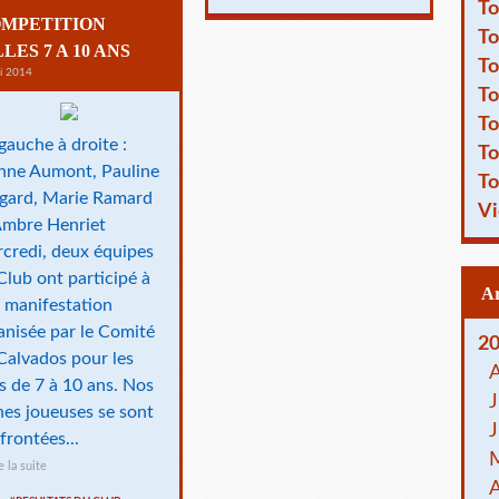
To
MPETITION
To
LLES 7 A 10 ANS
To
i 2014
To
To
gauche à droite :
To
nne Aumont, Pauline
To
gard, Marie Ramard
Vi
Ambre Henriet
credi, deux équipes
Club ont participé à
 manifestation
anisée par le Comité
2
Calvados pour les
les de 7 à 10 ans. Nos
J
nes joueuses se sont
J
frontées...
e la suite
A