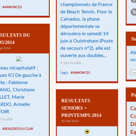
championnats de France
 :
#ANNONCES
de Beach Tennis. Pour le
Calvados, la phase
départementale se
déroulera le samedi 14
SULTATS DU
juin à Ouistreham (Poste
05/2014
de secours n°2), elle est
ai 2014
Ab
ouverte aux doubles...
no
Lire la suite
leau récapitulatif :
E
Tag(s) :
#ANNONCES
quez ICI De gauche à
m
ite : Fabienne
a
i
ANG, Christiane
l
P
LET, Marie
RESULTATS
RDO, Armelle
SENIORS +
Ca
TOIR
PRINTEMPS 2014
Co
e la suite
10 Mai 2014
Di
 :
#RESULTATS DU CLUB
Eq