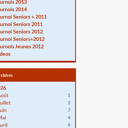
urnois 2013
urnois 2014
urnoi Seniors + 2011
urnoi Seniors 2011
urnoi Seniors 2012
urnoi Seniors+2012
urnois Jeunes 2012
deos
Archives
026
Août
1
uillet
2
uin
7
Mai
4
vril
9