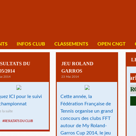
NTS
INFOS CLUB
CLASSEMENTS
OPEN CNGT
SULTATS DU
JEU ROLAND
05/2014
GARROS
1 av Charles De
ai 2014
23 Mai 2014
quez ICI pour le suivi
Cette année, la
championnat
Fédération Française de
Tennis organise un grand
e la suite
concours des clubs FFT
 :
#RESULTATS DU CLUB
autour de My Roland-
Garros Cup 2014, le jeu