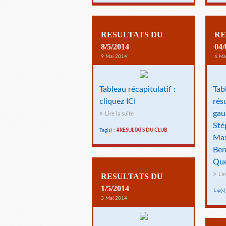
RESULTATS DU
RE
8/5/2014
04/
9 Mai 2014
6 Ma
Tableau récapitulatif :
Tab
cliquez ICI
résu
gau
Lire la suite
Sté
Tag(s) :
#RESULTATS DU CLUB
Ma
Ben
Que
Lir
RESULTATS DU
1/5/2014
Tag(s)
3 Mai 2014