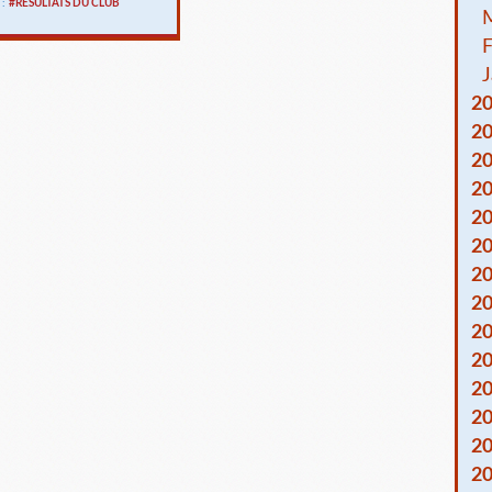
 :
#RESULTATS DU CLUB
F
J
2
2
2
2
2
2
2
2
2
2
2
2
2
2