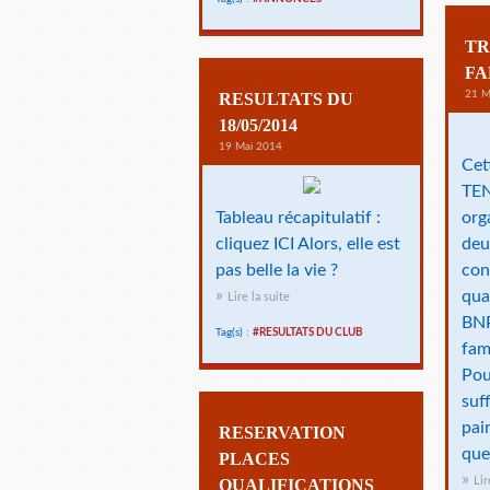
TR
FA
21 M
RESULTATS DU
18/05/2014
19 Mai 2014
Cet
TE
Tableau récapitulatif :
org
cliquez ICI Alors, elle est
deu
pas belle la vie ?
con
qua
Lire la suite
BNP
Tag(s) :
#RESULTATS DU CLUB
fam
Pou
suf
pai
RESERVATION
que
PLACES
Lir
QUALIFICATIONS