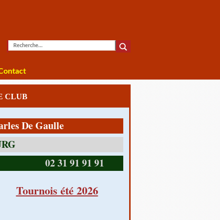
Contact
LE CLUB
De Gaulle
14390 CABOURG
02 31 91 91 91
Tournois été 2026