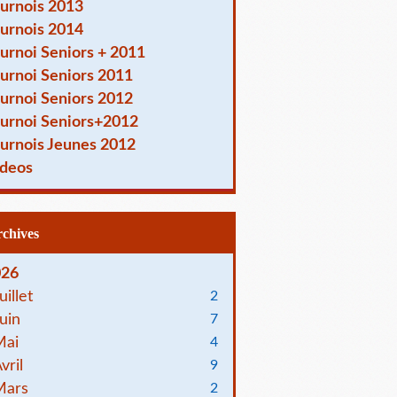
urnois 2013
urnois 2014
urnoi Seniors + 2011
urnoi Seniors 2011
urnoi Seniors 2012
urnoi Seniors+2012
urnois Jeunes 2012
deos
Archives
026
uillet
2
uin
7
Mai
4
vril
9
Mars
2