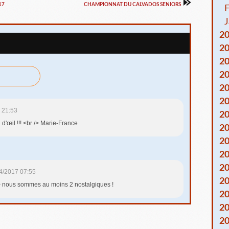
17
CHAMPIONNAT DU CALVADOS SENIORS
F
J
2
2
2
2
2
2
 21:53
2
 d'œil !!! <br /> Marie-France
2
2
2
2
4/2017 07:55
2
> nous sommes au moins 2 nostalgiques !
2
2
2