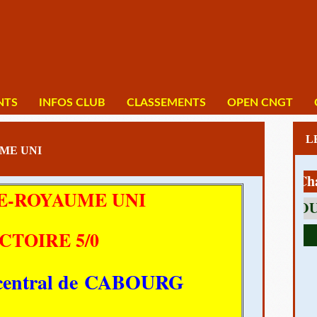
NTS
INFOS CLUB
CLASSEMENTS
OPEN CNGT
ME UNI
1 av Charles 
E-ROYAUME UNI
CTOIRE 5/0
t central de CABOURG