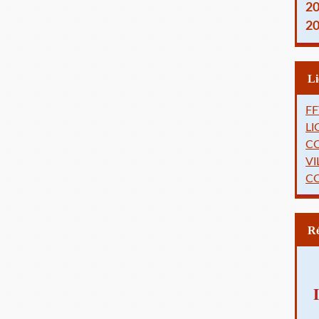
2
2
FF
L
C
VI
C