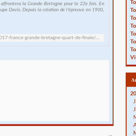
To
e affrontera la Grande-Bretagne pour la 22e fois. En
oupe Davis. Depuis la création de l'épreuve en 1900,
To
To
To
To
http://www.fft.fr/coupe-davis-2017-france-grande-bretagne-quart-de-finale/articles/france-grande-bretagne-une-rivalite
To
To
Vi
2
J
J
A