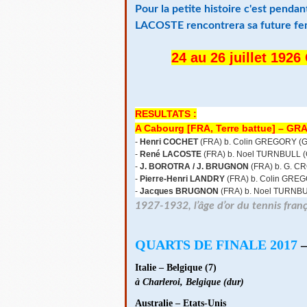
Pour la petite histoire c'est penda
LACOSTE rencontrera sa future femm
24 au 26 juillet 1
RESULTATS :
A Cabourg [FRA, Terre battue] – G
-
Henri COCHET
(FRA) b. Colin GREGORY (
-
René LACOSTE
(FRA) b. Noel TURNBULL 
-
J. BOROTRA / J. BRUGNON
(FRA) b. G. C
-
Pierre-Henri LANDRY
(FRA) b. Colin GRE
-
Jacques BRUGNON
(FRA) b. Noel TURNB
1927-1932, l’âge d’or du tennis franç
QUARTS DE FINALE 2017
Italie – Belgique (7)
à Charleroi, Belgique (dur)
Australie – Etats-Unis