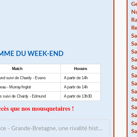
Ge
Nu
R
Re
Sa
Sa
Sa
MME DU WEEK-END
Sa
Sa
Match
Horaire
Sa
und suivi de Chardy - Evans
A partir de 14h
Sa
au - Murray/Inglot
A partir de 14h
Sa
ns suivi de Chardy - Edmund
A partir de 13h30
Sa
cès que nos mousquetaires !
Sa
Sa
Sa
France - Grande-Bretagne, une rivalité historique
Sa