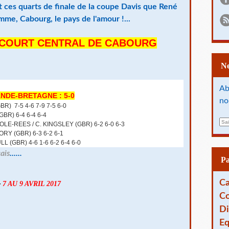
nt ces quarts de finale de la coupe Davis que René
e, Cabourg, le pays de l'amour !...
926 COURT CENTRAL DE CABOURG
Ab
RANDE-BRETAGNE : 5-0
no
GBR)
7-5 4-6 7-9 7-5 6-0
(GBR)
6-4 6-4 6-4
E
ROLE-REES / C. KINGSLEY (GBR) 6-2 6-0 6-3
m
GORY (GBR)
6-3 6-2 6-1
a
ULL (GBR)
4-6 1-6 6-2 6-4 6-0
i
ais
......
l
P
–
Ca
7 AU 9 AVRIL 2017
Co
Di
Eq