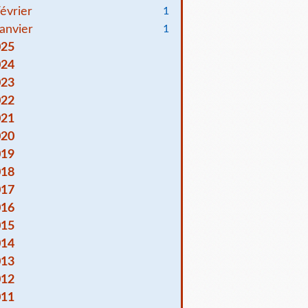
évrier
1
anvier
1
025
024
023
022
021
020
019
018
017
016
015
014
013
012
011