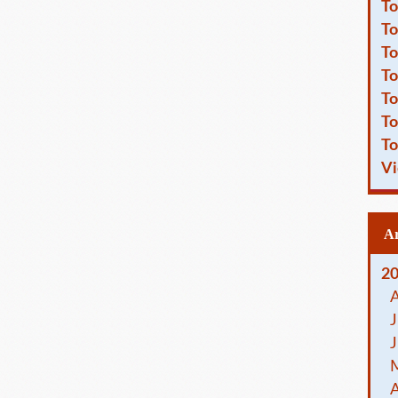
To
To
To
To
To
To
To
Vi
2
J
J
A