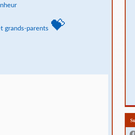
onheur
💝
 et grands-parents
S