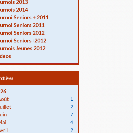
urnois 2013
urnois 2014
urnoi Seniors + 2011
urnoi Seniors 2011
urnoi Seniors 2012
urnoi Seniors+2012
urnois Jeunes 2012
deos
Archives
026
Août
1
uillet
2
uin
7
Mai
4
vril
9