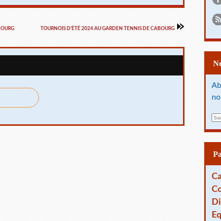
ABOURG
TOURNOIS D'ÉTÉ 2024 AU GARDEN TENNIS DE CABOURG
Ab
no
E
m
a
i
l
P
Ca
Co
Di
Eq