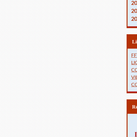
2
2
2
FF
L
C
VI
C