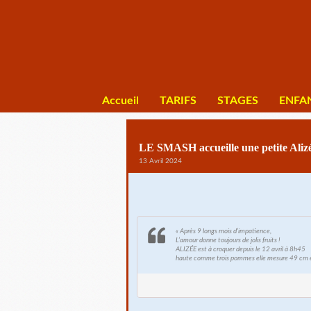
Accueil
TARIFS
STAGES
ENFA
LE SMASH accueille une petite Aliz
13 Avril 2024
« Après 9 longs mois d’impatience,
L’amour donne toujours de jolis fruits !
ALIZÉE est à croquer depuis le 12 avril à 8h45
haute comme trois pommes elle mesure 49 cm 