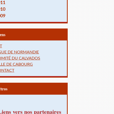
011
010
009
Liens
T
IGUE DE NORMANDIE
OMITÉ DU CALVADOS
LLE DE CABOURG
ONTACT
Rétros
Liens vers nos partenaires