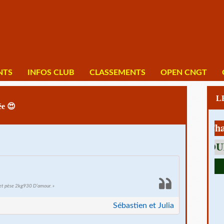
NTS
INFOS CLUB
CLASSEMENTS
OPEN CNGT
ée 😍
1 av Charles 
et pèse 2kg930 D’amour. »
Sébastien et Julia