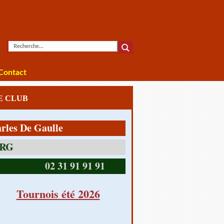
Contact
LE CLUB
De Gaulle
14390 CABOURG
02 31 91 91 91
Tournois été 2026