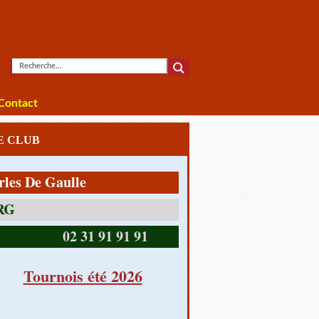
Contact
LE CLUB
 De Gaulle
14390 CABOURG
02 31 91 91 91
Tournois été 2026