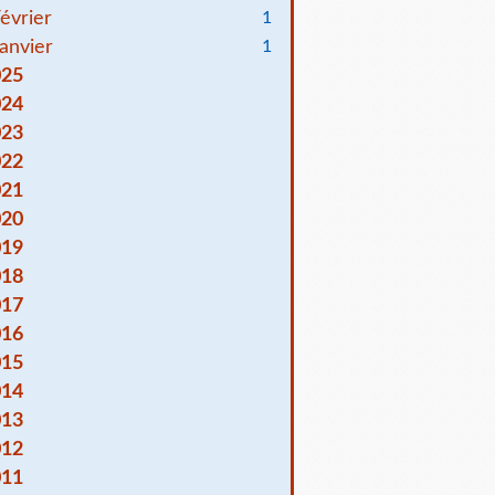
évrier
1
anvier
1
025
024
023
022
021
020
019
018
017
016
015
014
013
012
011