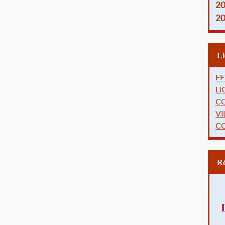
2
2
FF
L
C
VI
C