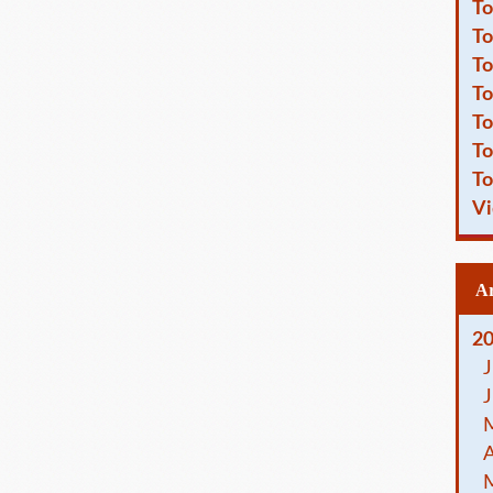
To
To
To
To
To
To
To
Vi
2
J
J
A