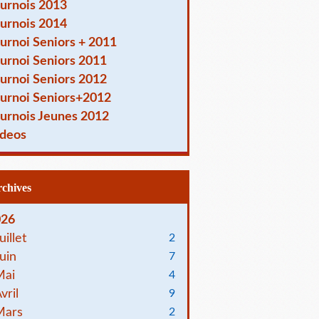
urnois 2013
urnois 2014
urnoi Seniors + 2011
urnoi Seniors 2011
urnoi Seniors 2012
urnoi Seniors+2012
urnois Jeunes 2012
deos
Archives
026
uillet
2
uin
7
Mai
4
vril
9
Mars
2