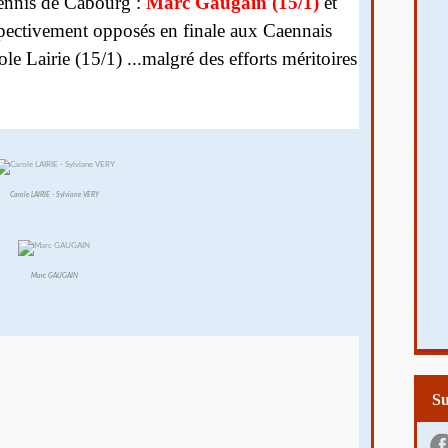
ennis de Cabourg :
Marc Gaugain (15/1)
et
spectivement opposés en finale aux Caennais
e Lairie (15/1) ...malgré des efforts méritoires
Carole LAIRIE - Sylviane VERY
Marc GAUGAIN
S