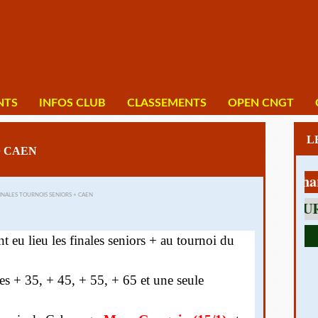
NTS
INFOS CLUB
CLASSEMENTS
OPEN CNGT
+ CAEN
1 av Charles
eu lieu les finales seniors + au tournoi du
s + 35, + 45, + 55, + 65 et une seule