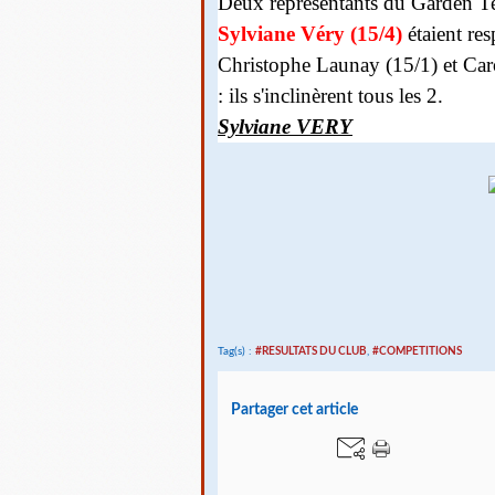
Deux représentants du Garden T
Sylviane Véry (15/4)
étaient re
Christophe Launay (15/1) et Carol
: ils s'inclinèrent tous les 2.
Sylviane VERY
Tag(s) :
#RESULTATS DU CLUB
,
#COMPETITIONS
Partager cet article