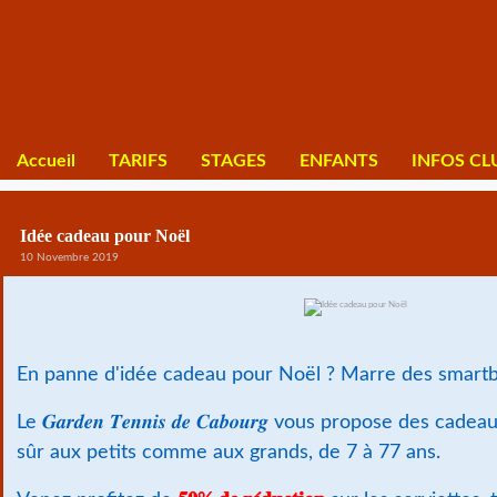
Accueil
TARIFS
STAGES
ENFANTS
INFOS CL
Idée cadeau pour Noël
10 Novembre 2019
En panne d'idée cadeau pour Noël ? Marre des smartbo
Le 𝑮𝒂𝒓𝒅𝒆𝒏 𝑻𝒆𝒏𝒏𝒊𝒔 𝒅𝒆 𝑪𝒂𝒃𝒐𝒖𝒓𝒈 vous propose des c
sûr aux petits comme aux grands, de 7 à 77 ans.