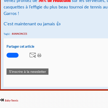
Venez profitez de
𝟓𝟎% 𝐝𝐞 𝐫𝐞́𝐝𝐮𝐜𝐭𝐢𝐨𝐧
sur les serviettes, t
casquettes à l’effigie du plus beau tournoi de tennis 
Garros !
C'est maintenant ou jamais 👍
Tag(s) :
#ANNONCES
Partager cet article
S'inscrire à la newsletter
Baby-Tennis