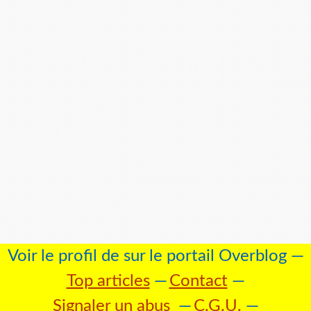
Voir le profil de
sur le portail Overblog
Top articles
Contact
Signaler un abus
C.G.U.