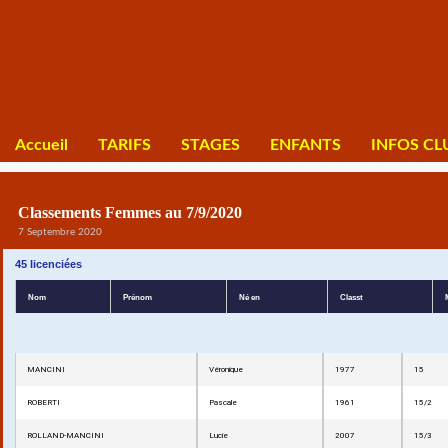
Accueil
TARIFS
STAGES
ENFANTS
INFOS CL
Classements Femmes au 7/9/2020
7 Septembre 2020
45 licenciées
Nom
Prénom
Né en
Classt
MANCINI
Véronique
1977
15
ROBERTI
Pascale
1961
15/2
ROLLAND-MANCINI
Lucie
2007
15/3