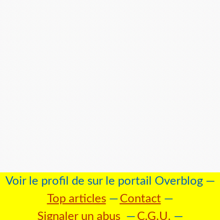
Voir le profil de
sur le portail Overblog
Top articles
Contact
Signaler un abus
C.G.U.