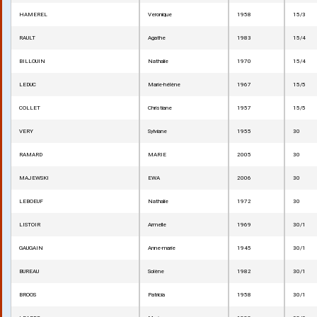
HAMEREL
Veronique
1958
15/3
RAULT
Agathe
1983
15/4
BILLOUIN
Nathalie
1970
15/4
LEDUC
Marie-hélène
1967
15/5
COLLET
Christiane
1957
15/5
VERY
Sylviane
1955
30
RAMARD
MARIE
2005
30
MAJEWSKI
EWA
2006
30
LEBOEUF
Nathalie
1972
30
LISTOIR
Armelle
1969
30/1
GAUGAIN
Anne-marie
1945
30/1
BUREAU
Solène
1982
30/1
BROOS
Patricia
1958
30/1