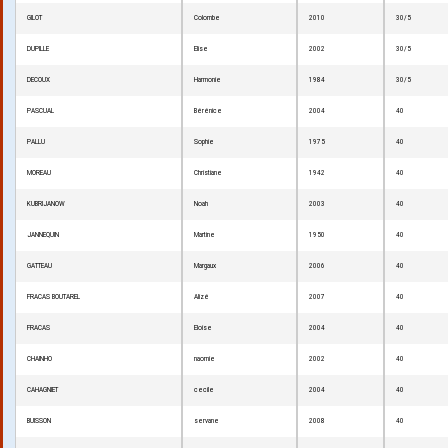
GILOT
Colombe
2010
30/5
DUPILLE
Elise
2002
30/5
DECOUX
Harmonie
1984
30/5
PASCUAL
Bérénice
2004
40
PALLU
Sophie
1975
40
MOREAU
Christiane
1942
40
KUBRIJANOW
Noah
2003
40
JANNEQUIN
Martine
1950
40
GATTEAU
Margaux
2006
40
FRACAS BOUTAREL
Alizé
2007
40
FRACAS
Eloise
2004
40
CHAINHO
naomie
2002
40
CAHAGNIET
cecile
2004
40
BUISSON
servane
2008
40