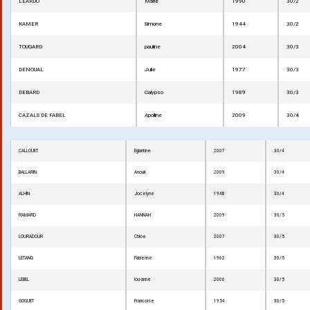
LEARDO
Marie
1990
30/2
KAMER
Simone
1944
30/2
TOUGARD
pauline
2004
30/3
DENOUAL
Julie
1977
30/3
DEBARD
Calypso
1989
30/3
CAZALS DE FABEL
Apolline
2009
30/4
CALLOUET
Eglantine
2007
30/4
BALLARIN
Anouk
2009
30/4
ALHIN
Jocelyne
1948
30/4
RAMARD
HANNAH
2009
30/5
LOURADOUR
Chloe
2007
30/5
LETANG
Fabienne
1962
30/5
LEBEL
lou-anne
2006
30/5
GOGUET
Francoise
1954
30/5