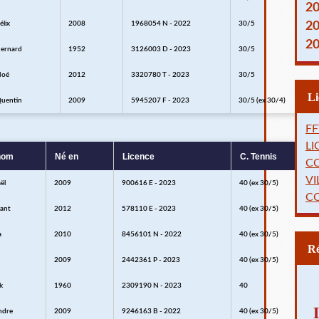
2
élix
2008
1968054 N - 2022
30/5
2
2
ernard
1952
3126003 D - 2023
30/5
Noé
2012
3320780 T - 2023
30/5
uentin
2009
5945207 F - 2023
30/5 (ex 30/4)
FF
L
nom
Né en
Licence
C. Tennis
C
VI
ël
2009
900616 E - 2023
40 (ex 30/5)
C
ant
2012
578110 E - 2023
40 (ex 30/5)
a
2010
8456101 N - 2022
40 (ex 30/5)
2009
2442361 P - 2023
40 (ex 30/5)
k
1960
2309190 N - 2023
40
ndre
2009
9246163 B - 2022
40 (ex 30/5)