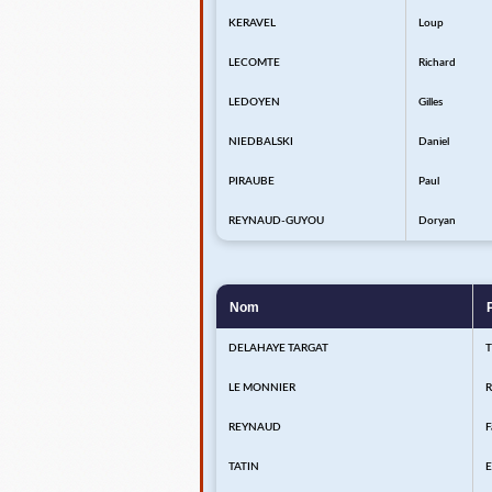
KERAVEL
Loup
LECOMTE
Richard
LEDOYEN
Gilles
NIEDBALSKI
Daniel
PIRAUBE
Paul
REYNAUD-GUYOU
Doryan
Nom
DELAHAYE TARGAT
LE MONNIER
R
REYNAUD
F
TATIN
E