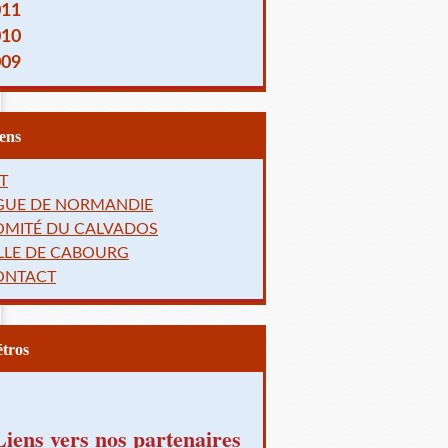
011
010
009
Liens
T
IGUE DE NORMANDIE
OMITÉ DU CALVADOS
LLE DE CABOURG
ONTACT
Rétros
Liens vers nos partenaires