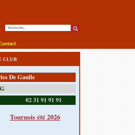
Contact
LE CLUB
 Gaulle
14390 CABOURG
02 31 91 91 91
Tournois été 2026