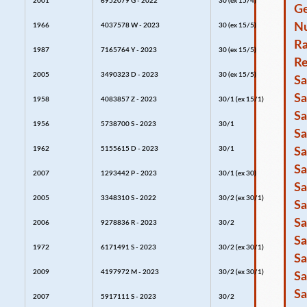
2001
6952079 G - 2022
30 (ex 15/4)
Ge
Nu
1966
4037578 W - 2023
30 (ex 15/5)
R
1987
7165764 Y - 2023
30 (ex 15/5)
Re
2005
3490323 D - 2023
30 (ex 15/5)
Sa
Sa
1958
4083857 Z - 2023
30/1 (ex 15/1)
Sa
1956
5738700 S - 2023
30/1
Sa
1962
5155615 D - 2023
30/1
Sa
Sa
2007
1293442 P - 2023
30/1 (ex 30)
Sa
2005
3348310 S - 2022
30/2 (ex 30/1)
Sa
Sa
2006
9278836 R - 2023
30/2
Sa
1972
6171491 S - 2023
30/2 (ex 30/1)
Sa
2009
4197972 M - 2023
30/2 (ex 30/1)
Sa
Sa
2007
5917111 S - 2023
30/2