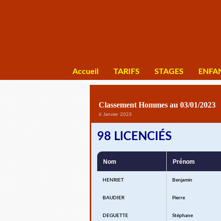
Accueil
TARIFS
STAGES
ENFA
Classement Hommes au 03/01/2023
6 Janvier 2023
98 LICENCIÉS
Nom
Prénom
HENRIET
Benjamin
BAUDIER
Pierre
DEGUETTE
Stéphane