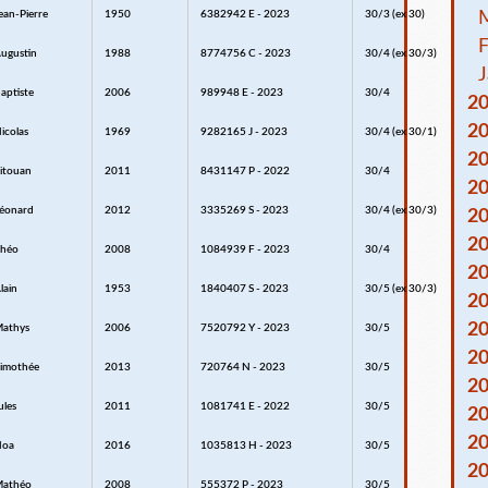
ean-Pierre
1950
6382942 E - 2023
30/3 (ex 30)
F
ugustin
1988
8774756 C - 2023
30/4 (ex 30/3)
J
aptiste
2006
989948 E - 2023
30/4
2
2
icolas
1969
9282165 J - 2023
30/4 (ex 30/1)
2
itouan
2011
8431147 P - 2022
30/4
2
éonard
2012
3335269 S - 2023
30/4 (ex 30/3)
2
2
héo
2008
1084939 F - 2023
30/4
2
lain
1953
1840407 S - 2023
30/5 (ex 30/3)
2
2
athys
2006
7520792 Y - 2023
30/5
2
imothée
2013
720764 N - 2023
30/5
2
ules
2011
1081741 E - 2022
30/5
2
2
Noa
2016
1035813 H - 2023
30/5
2
athéo
2008
555372 P - 2023
30/5