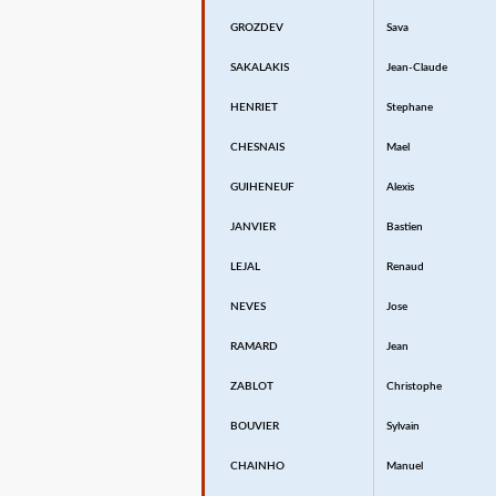
GROZDEV
Sava
SAKALAKIS
Jean-Claude
HENRIET
Stephane
CHESNAIS
Mael
GUIHENEUF
Alexis
JANVIER
Bastien
LEJAL
Renaud
NEVES
Jose
RAMARD
Jean
ZABLOT
Christophe
BOUVIER
Sylvain
CHAINHO
Manuel