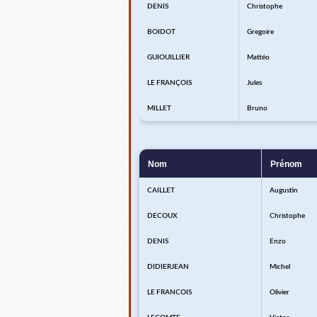
DENIS
Christophe
BOIDOT
Gregoire
GUIOUILLIER
Mattéo
LE FRANÇOIS
Jules
MILLET
Bruno
Nom
Prénom
CAILLET
Augustin
DECOUX
Christophe
DENIS
Enzo
DIDIERJEAN
Michel
LE FRANCOIS
Olivier