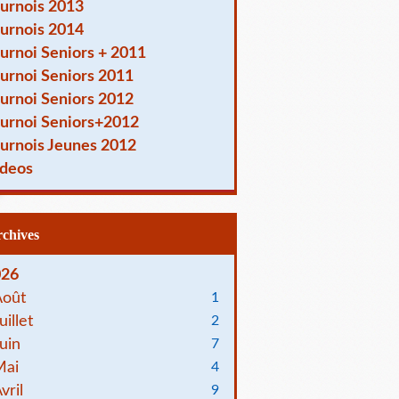
urnois 2013
urnois 2014
urnoi Seniors + 2011
urnoi Seniors 2011
urnoi Seniors 2012
urnoi Seniors+2012
urnois Jeunes 2012
deos
Archives
026
Août
1
uillet
2
uin
7
Mai
4
vril
9