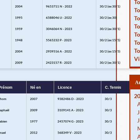
To
2004
9653711 N - 2022
30/2 (ex 30/1)
To
To
1995
6588046 U - 2022
30/2 (ex 30)
To
1959
3046064 N - 2023
30/2 (ex 30/1)
To
1948
5565232 P - 2023
30/2 (ex 15/5)
To
To
2004
2939516 A - 2022
30/2 (ex 15/5)
Vi
2009
2423157 R - 2023
30/2 (ex 30/1)
Prénom
Né en
Licence
C. Tennis
2
Thom
2007
9382486 D - 2023
30/3
aphaël
2009
3109141 A - 2023
30/3
J
J
abien
1977
2457074 G - 2023
30/3
nael
2012
568349 V - 2023
30/3
A