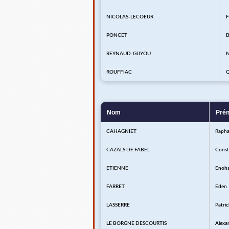
NICOLAS-LECOEUR
F
PONCET
B
REYNAUD-GUYOU
ROUFFIAC
Q
Nom
Pré
CAHAGNIET
Rapha
CAZALS DE FABEL
Const
ETIENNE
Enoh
FARRET
Eden
LASSERRE
Patric
LE BORGNE DESCOURTIS
Alexa