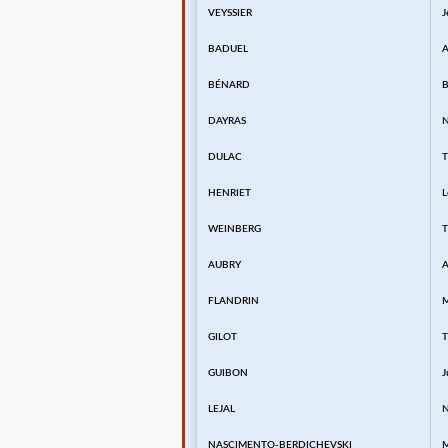
VEYSSIER
J
BADUEL
A
BÉNARD
B
DAYRAS
N
DULAC
T
HENRIET
L
WEINBERG
T
AUBRY
A
FLANDRIN
M
GILOT
T
GUIBON
J
LEJAL
NASCIMENTO-BERDICHEVSKI
M