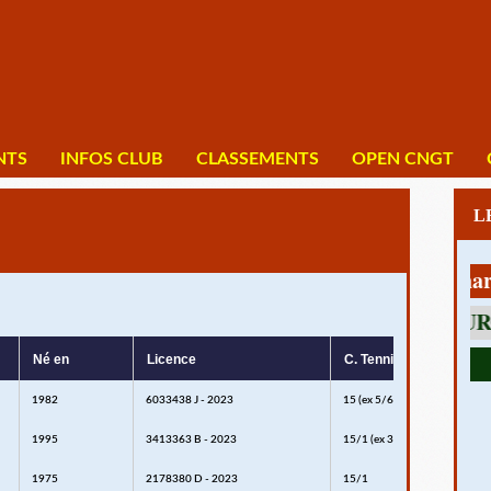
NTS
INFOS CLUB
CLASSEMENTS
OPEN CNGT
1 av Charles De
Né en
Licence
C. Tennis
1982
6033438 J - 2023
15 (ex 5/6)
1995
3413363 B - 2023
15/1 (ex 3/6)
1975
2178380 D - 2023
15/1