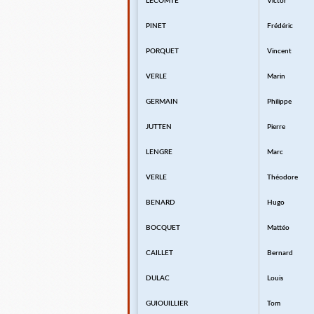
LECOMTE
Victor
PINET
Frédéric
PORQUET
Vincent
VERLE
Marin
GERMAIN
Philippe
JUTTEN
Pierre
LENGRE
Marc
VERLE
Théodore
BENARD
Hugo
BOCQUET
Mattéo
CAILLET
Bernard
DULAC
Louis
GUIOUILLIER
Tom