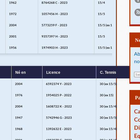
1962
8764268 C - 2023
15/4
1972
1057456 H - 2023
15/5
2004
5773259 F - 2023
15/5 (ex 15/3)
2001
9357397 H - 2023
15/5
1956
1974903 H - 2023
15/5 (ex 15/4)
Ab
no
Né en
Licence
C. Tennis
E
m
2004
6592374 Y - 2023
30 (ex 15/5)
a
i
1976
1954025 P - 2022
30 (ex 15)
l
P
2004
1608722 K - 2022
30 (ex 15/4)
Ca
1947
5742946 G - 2023
30 (ex 15/5)
Co
Di
1968
1392632 E - 2023
30 (ex 15/4)
Eq