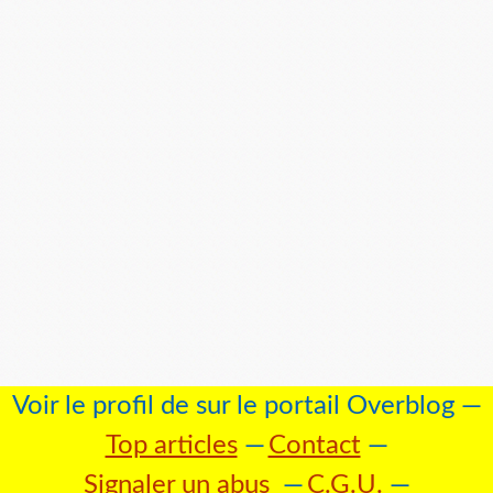
Voir le profil de
sur le portail Overblog
Top articles
Contact
Signaler un abus
C.G.U.