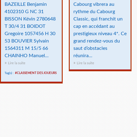
BAZEILLE Benjamin
Cabourg vibrera au
4102310 G NC 31
rythme du Cabourg
BISSON Kévin 2780648
Classic, qui franchit un
T 30/4 31 BOIDOT
cap en accédant au
Gregoire 1057456 H 30
prestigieux niveau 4*. Ce
53 BOUVIER Sylvain
grand rendez-vous du
1564311 M 15/5 66
saut d’obstacles
CHAINHO Manuel...
réunira...
Lire la suite
Lire la suite
Tag(s) :
#CLASSEMENT DES JOUEURS