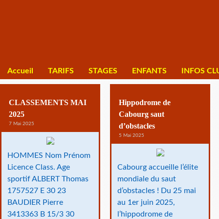
Accueil
TARIFS
STAGES
ENFANTS
INFOS CL
CLASSEMENTS MAI
Hippodrome de
2025
Cabourg saut
7 Mai 2025
d’obstacles
5 Mai 2025
HOMMES Nom Prénom
Licence Class. Age
Cabourg accueille l’élite
sportif ALBERT Thomas
mondiale du saut
1757527 E 30 23
d’obstacles ! Du 25 mai
BAUDIER Pierre
au 1er juin 2025,
3413363 B 15/3 30
l’hippodrome de