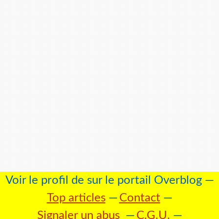
Voir le profil de
sur le portail Overblog
Top articles
Contact
Signaler un abus
C.G.U.