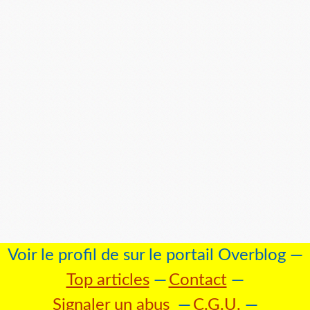
Voir le profil de
sur le portail Overblog
Top articles
Contact
Signaler un abus
C.G.U.