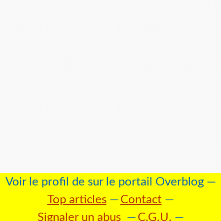
Voir le profil de
sur le portail Overblog
Top articles
Contact
Signaler un abus
C.G.U.