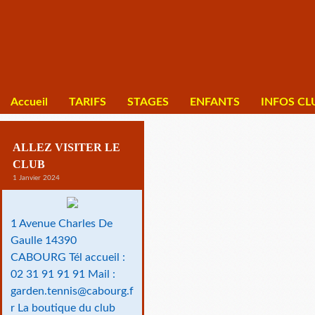
Accueil
TARIFS
STAGES
ENFANTS
INFOS CL
ALLEZ VISITER LE
CLUB
1 Janvier 2024
1 Avenue Charles De
Gaulle 14390
CABOURG Tél accueil :
02 31 91 91 91 Mail :
garden.tennis@cabourg.f
r La boutique du club