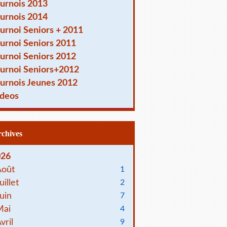
urnois 2013
urnois 2014
urnoi Seniors + 2011
urnoi Seniors 2011
urnoi Seniors 2012
urnoi Seniors+2012
urnois Jeunes 2012
deos
Archives
026
Août
1
uillet
2
uin
7
Mai
4
vril
9