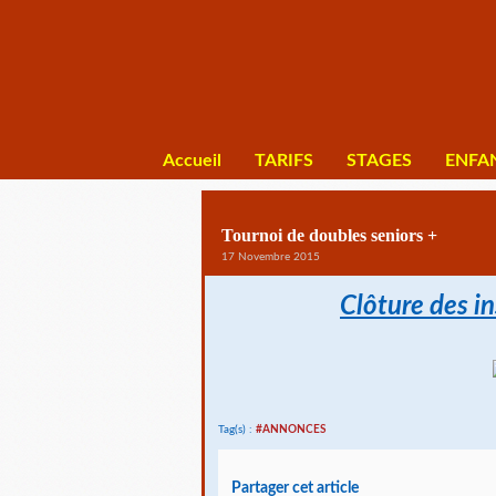
Accueil
TARIFS
STAGES
ENFA
Tournoi de doubles seniors +
17 Novembre 2015
Clôture des in
Tag(s) :
#ANNONCES
Partager cet article