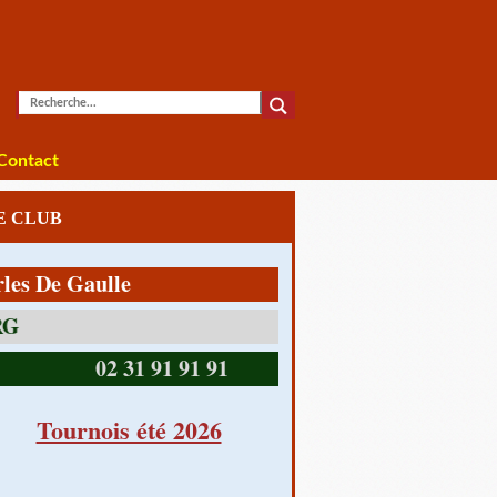
Contact
LE CLUB
e Gaulle
14390 CABOURG
02 31 91 91 91
Tournois été 2026