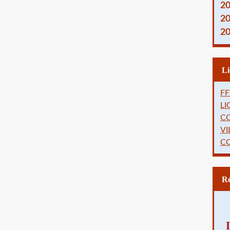
2
2
2
FF
L
C
VI
C