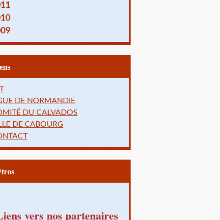
011
010
009
Liens
T
IGUE DE NORMANDIE
OMITÉ DU CALVADOS
LLE DE CABOURG
ONTACT
Rétros
Liens vers nos partenaires