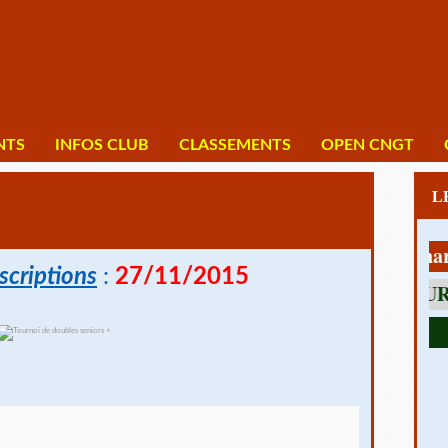
NTS
INFOS CLUB
CLASSEMENTS
OPEN CNGT
1 av Charles D
scriptions
:
27/11/2015