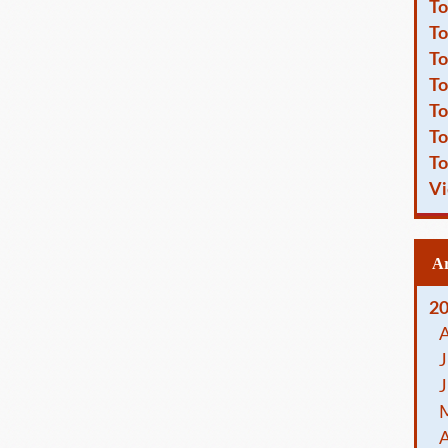
To
To
To
To
To
To
To
Vi
2
J
J
A