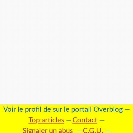
Voir le profil de
sur le portail Overblog
Top articles
Contact
Signaler un abus
C.G.U.