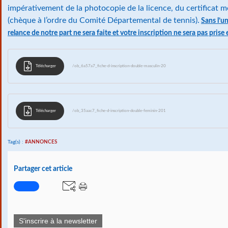
impérativement de la photocopie de la licence, du certificat m
(chèque à l’ordre du Comité Départemental de tennis).
Sans l’u
relance de notre part ne sera faite et votre inscription ne sera pas pris
Télécharger
/ob_6a57a7_fiche-d-inscription-double-masculin-20
Télécharger
/ob_35aac7_fiche-d-inscription-double-feminin-201
Tag(s) :
#ANNONCES
Partager cet article
S'inscrire à la newsletter