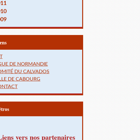
011
010
009
Liens
T
IGUE DE NORMANDIE
OMITÉ DU CALVADOS
LLE DE CABOURG
ONTACT
Rétros
Liens vers nos partenaires