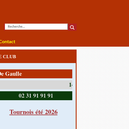
Contact
LE CLUB
lle
14390 CABOURG
02 31 91 91 91
Tournois été 2026