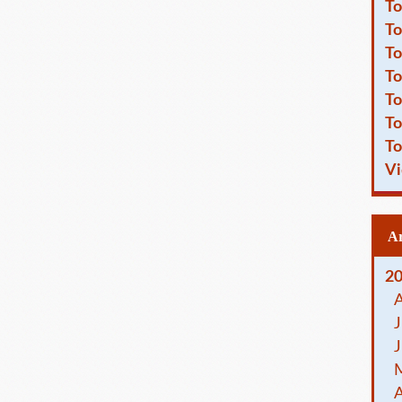
To
To
To
To
To
To
To
Vi
2
J
J
A