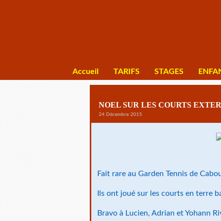
Accueil
TARIFS
STAGES
ENFA
NOEL SUR LES COURTS EXTER
24 Décembre 2015
Fait rare au Garden Tennis de Cabou
Ils ont joué sur les courts en terre
Bravo à Lucien, Adrian et Yohann Riv