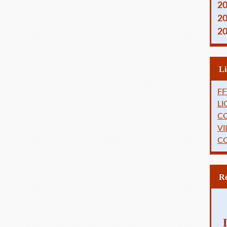
2
2
2
FF
L
C
VI
C