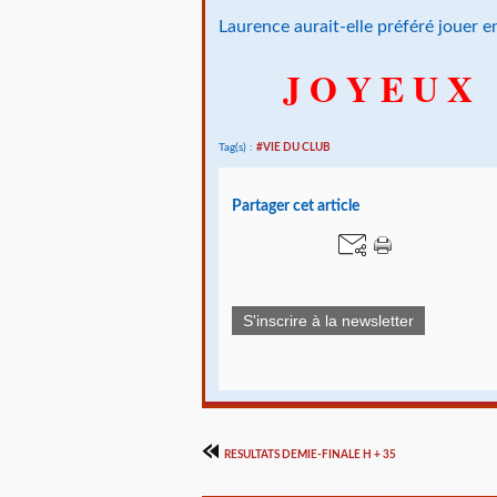
Laurence aurait-elle préféré jouer e
J O Y E U X
Tag(s) :
#VIE DU CLUB
Partager cet article
S'inscrire à la newsletter
RESULTATS DEMIE-FINALE H + 35