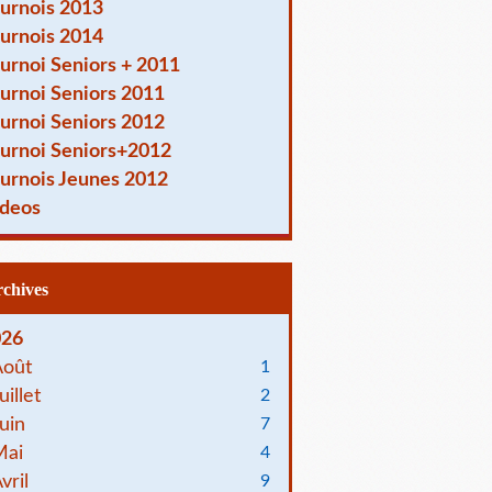
urnois 2013
urnois 2014
urnoi Seniors + 2011
urnoi Seniors 2011
urnoi Seniors 2012
urnoi Seniors+2012
urnois Jeunes 2012
deos
Archives
026
Août
1
uillet
2
uin
7
Mai
4
vril
9