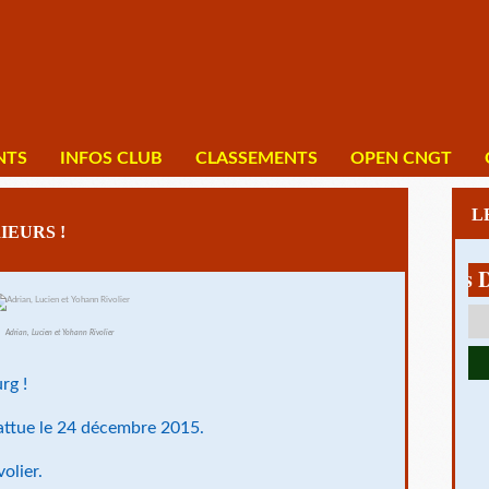
NTS
INFOS CLUB
CLASSEMENTS
OPEN CNGT
IEURS !
1 av Charles De Gau
Adrian, Lucien et Yohann Rivolier
rg !
 battue le 24 décembre 2015.
olier.