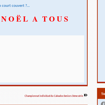
n court couvert ?...
 N O Ë L A T O U S
S
Championnat individuel du Calvados Seniors 3ème série