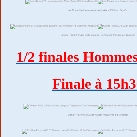
Léa Manga 2/6 Touques contre Marie Adam 3/6 Grand Quevilly
Juliette Pillard 2/6 Caen contre Susanna Fras Viitanen 4/6 Cheminot Vaugirard
1/2 finales Homme
Finale à 15h3
Clément Filho 0 Paris contre Viengtay Thepsouvan 1/6 Vincennes