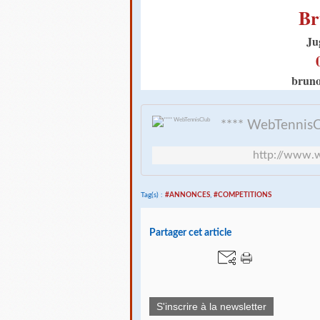
Br
Ju
brun
**** WebTennis
http://www.w
Tag(s) :
#ANNONCES
,
#COMPETITIONS
Partager cet article
S'inscrire à la newsletter