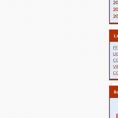
2
2
2
FF
L
C
VI
C