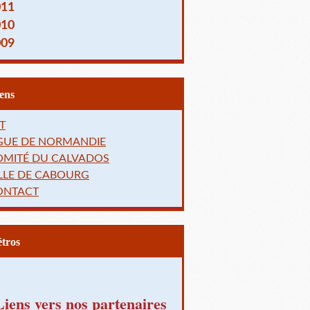
011
010
009
Liens
T
IGUE DE NORMANDIE
OMITÉ DU CALVADOS
LLE DE CABOURG
ONTACT
Rétros
Liens vers nos partenaires