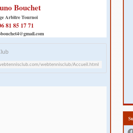
uno Bouchet
ge Arbitre Tournoi
06 81 85 17 71
obouchet4@gmail.com
Club
ebtennisclub.com/webtennisclub/Accueil.html
S