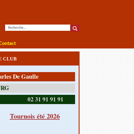
Contact
LE CLUB
De Gaulle
14390 CABOURG
02 31 91 91 91
Tournois été 2026