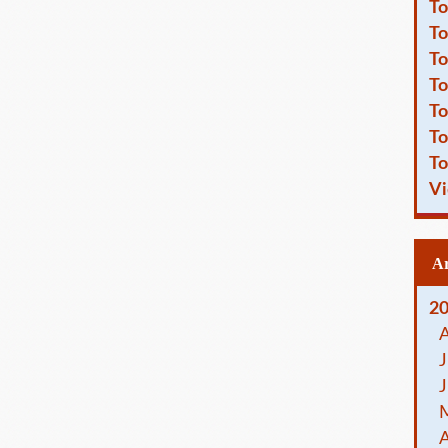
To
To
To
To
To
To
To
Vi
2
J
J
A