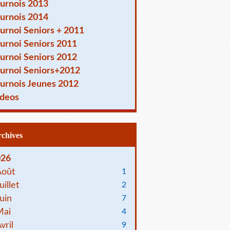
urnois 2013
urnois 2014
urnoi Seniors + 2011
urnoi Seniors 2011
urnoi Seniors 2012
urnoi Seniors+2012
urnois Jeunes 2012
deos
Archives
026
Août
1
uillet
2
uin
7
Mai
4
vril
9