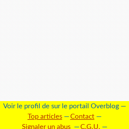
Voir le profil de
sur le portail Overblog
Top articles
Contact
Signaler un abus
C.G.U.