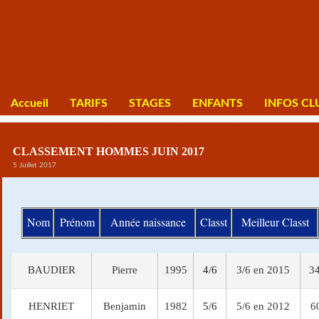
Accueil
TARIFS
STAGES
ENFANTS
INFOS CL
CLASSEMENT HOMMES JUIN 2017
5 Juillet 2017
Nom
Prénom
Année naissance
Classt
Meilleur Classt
BAUDIER
Pierre
1995
4/6
3/6 en 2015
34
HENRIET
Benjamin
1982
5/6
5/6 en 2012
6