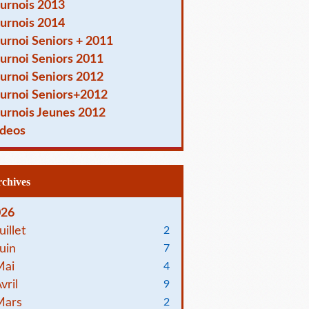
urnois 2013
urnois 2014
urnoi Seniors + 2011
urnoi Seniors 2011
urnoi Seniors 2012
urnoi Seniors+2012
urnois Jeunes 2012
deos
Archives
026
uillet
2
uin
7
Mai
4
vril
9
Mars
2