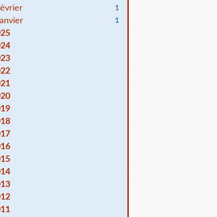
évrier
1
anvier
1
025
024
023
022
021
020
019
018
017
016
015
014
013
012
011