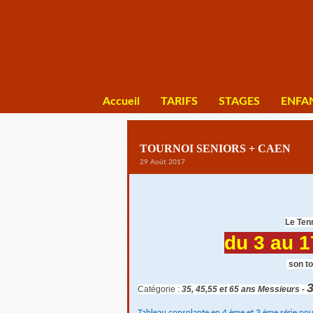
Accueil
TARIFS
STAGES
ENFA
TOURNOI SENIORS + CAEN
29 Août 2017
Le Ten
​du 3
au 1
son to
Catégorie :
35, 45,55 et 65 ans Messieurs -
Tableau consolante en 4 ème et 3 ème série pou