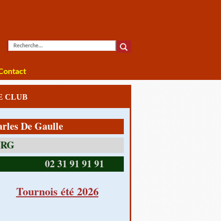
Contact
LE CLUB
De Gaulle
14390 CABOURG
02 31 91 91 91
Tournois été 2026