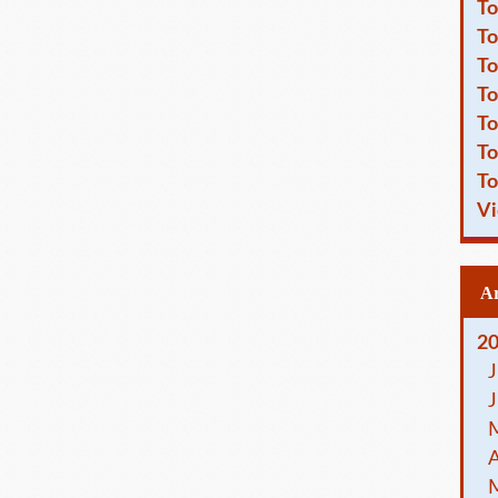
To
To
To
To
To
To
To
Vi
2
J
J
A