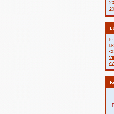
2
2
FF
L
C
VI
C