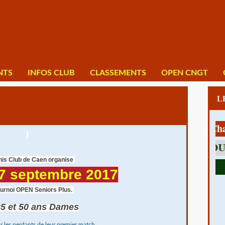
NTS
INFOS CLUB
CLASSEMENTS
OPEN CNGT
1 av Charles 
nis Club de Caen organise
7
septembre 201
​7
urnoi OPEN Seniors Plus.
35 et 50 ans Dames
r les perdants de leur premier match.