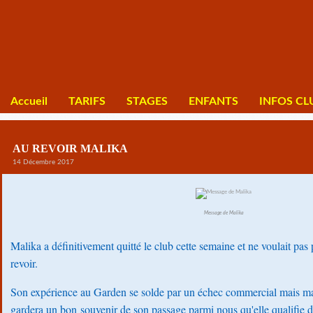
Accueil
TARIFS
STAGES
ENFANTS
INFOS CL
AU REVOIR MALIKA
14 Décembre 2017
Message de Malika
Malika a définitivement quitté le club cette semaine et ne voulait pas 
revoir.
Son expérience au Garden se solde par un échec commercial mais mal
gardera un bon souvenir de son passage parmi nous qu'elle qualifie de