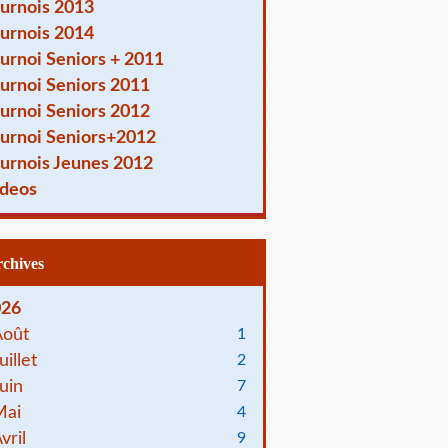
urnois 2013
urnois 2014
urnoi Seniors + 2011
urnoi Seniors 2011
urnoi Seniors 2012
urnoi Seniors+2012
urnois Jeunes 2012
deos
Archives
026
Août
1
uillet
2
uin
7
Mai
4
vril
9