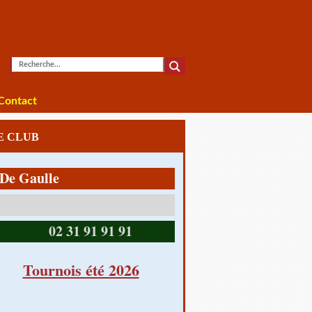
Contact
LE CLUB
Gaulle
14390 CABOURG
02 31 91 91 91
Tournois été 2026