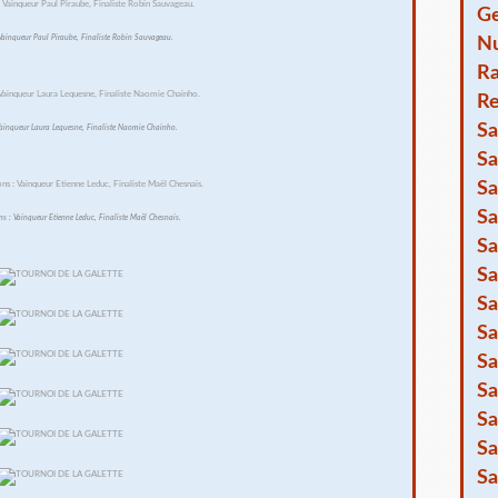
Ge
Vainqueur Paul Piraube, Finaliste Robin Sauvageau.
Nu
R
Re
Sa
 Vainqueur Laura Lequesne, Finaliste Naomie Chainho.
Sa
Sa
Sa
 : Vainqueur Etienne Leduc, Finaliste Maël Chesnais.
Sa
Sa
Sa
Sa
Sa
Sa
Sa
Sa
Sa