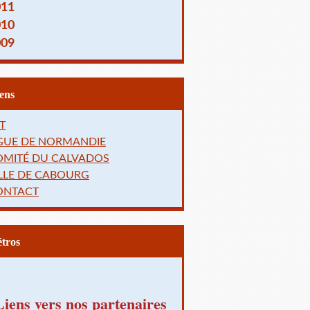
011
010
009
Liens
T
IGUE DE NORMANDIE
OMITÉ DU CALVADOS
LLE DE CABOURG
ONTACT
Rétros
Liens vers nos partenaires