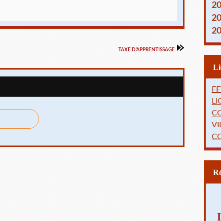
2
2
2
TAXE D'APPRENTISSAGE
FF
L
C
VI
C