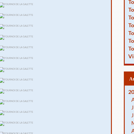
To
To
To
To
To
To
To
Vi
2
J
J
A